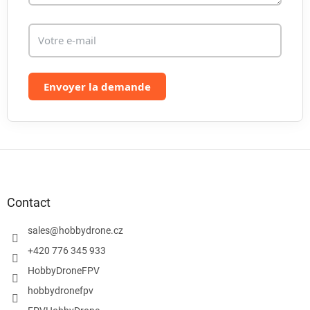
Envoyer la demande
P
i
e
d
Contact
d
e
sales
@
hobbydrone.cz
p
+420 776 345 933
a
HobbyDroneFPV
g
e
hobbydronefpv