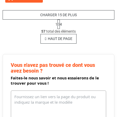
CHARGER 15 DE PLUS
P
1
4
a
C
g
57
total des éléments
o
i
n
HAUT DE PAGE
n
t
a
t
r
i
ô
o
l
n
e
Vous n'avez pas trouvé ce dont vous
d
avez besoin ?
e
Faites-le nous savoir et nous essaierons de le
s
trouver pour vous !
l
i
s
t
e
s