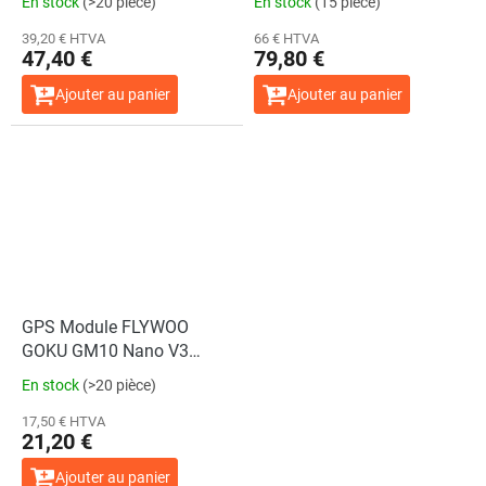
En stock
(>20 pièce)
En stock
(15 pièce)
39,20 € HTVA
66 € HTVA
47,40 €
79,80 €
Ajouter au panier
Ajouter au panier
L'évaluation
moyenne
du
produit
est
de
5,0
sur
5
étoiles.
GPS Module FLYWOO
GOKU GM10 Nano V3
Compass
En stock
(>20 pièce)
17,50 € HTVA
21,20 €
Ajouter au panier