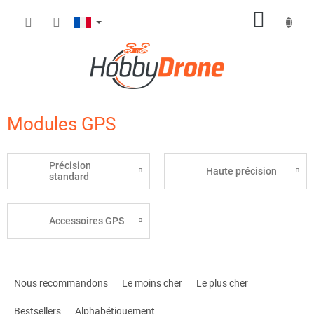
Aller
PANIE
au
contenu
D'ACH
Modules GPS
Précision
Haute précision
standard
Accessoires GPS
T
r
Nous recommandons
Le moins cher
Le plus cher
i
d
Bestsellers
Alphabétiquement