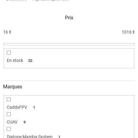
e
s
Prix
p
r
o
16
€
1016
€
d
u
i
t
En stock
32
s
Marques
CaddxFPV
1
CUAV
9
Diatone Mamba System
1