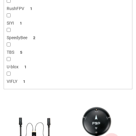
RushFPV
1
SIYI
1
SpeedyBee
2
TBS
5
U-blox
1
VIFLY
1
L
i
s
t
e