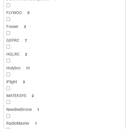
FLYWOO
5
Foxeer
3
GEPRC
7
HGLRC
2
Holybro
11
iFlight
3
MATEKSYS
2
NewBeeDrone
1
RadioMaster
1