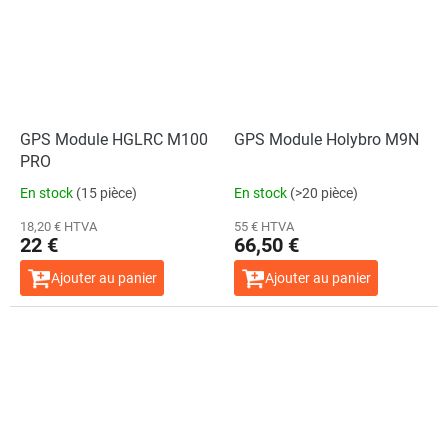
du
produit
est
de
5,0
sur
5
étoiles.
GPS Module HGLRC M100
GPS Module Holybro M9N
PRO
En stock
(15 pièce)
En stock
(>20 pièce)
18,20 € HTVA
55 € HTVA
22 €
66,50 €
Ajouter au panier
Ajouter au panier