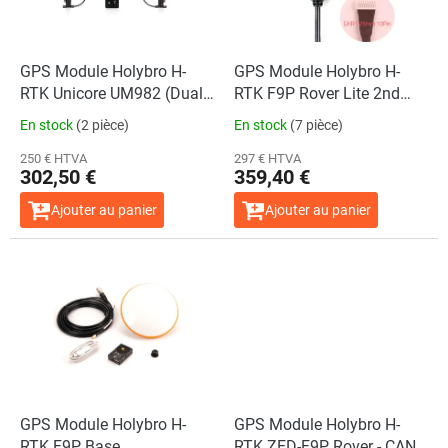
d
e
s
p
GPS Module Holybro H-
GPS Module Holybro H-
r
RTK Unicore UM982 (Dual
RTK F9P Rover Lite 2nd
o
Antenna Heading)
GPS
En stock
(2 pièce)
En stock
(7 pièce)
d
u
250 € HTVA
297 € HTVA
302,50 €
359,40 €
i
t
Ajouter au panier
Ajouter au panier
s
GPS Module Holybro H-
GPS Module Holybro H-
RTK F9P Base
RTK ZED-F9P Rover - CAN