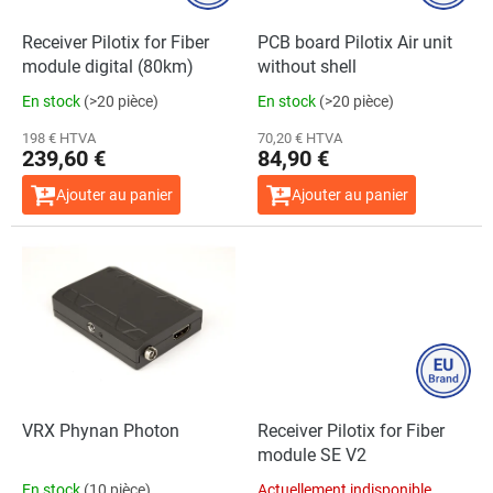
s
p
Receiver Pilotix for Fiber
PCB board Pilotix Air unit
r
module digital (80km)
without shell
o
En stock
(>20 pièce)
En stock
(>20 pièce)
d
u
198 € HTVA
70,20 € HTVA
239,60 €
84,90 €
i
t
Ajouter au panier
Ajouter au panier
s
VRX Phynan Photon
Receiver Pilotix for Fiber
module SE V2
En stock
(10 pièce)
Actuellement indisponible