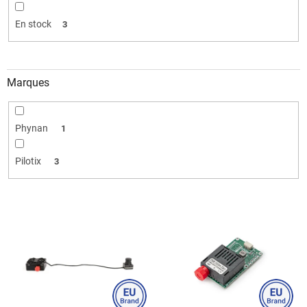
i
t
En stock
3
s
Marques
Phynan
1
Pilotix
3
L
i
s
t
e
d
e