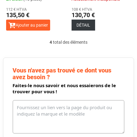
112 € HTVA
108 € HTVA
135,50 €
130,70 €
Ajouter au panier
DÉTAIL
4
total des éléments
C
o
n
t
r
Vous n'avez pas trouvé ce dont vous
ô
avez besoin ?
l
Faites-le nous savoir et nous essaierons de le
e
d
trouver pour vous !
e
s
l
i
s
t
e