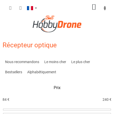
Aller
PANIE
au
contenu
D'ACH
Récepteur optique
T
r
Nous recommandons
Le moins cher
Le plus cher
i
d
Bestsellers
Alphabétiquement
e
s
Prix
p
r
o
84
€
240
€
d
u