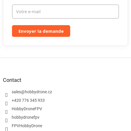
s
Envoyer la demande
P
i
e
d
Contact
d
e
sales
@
hobbydrone.cz
p
+420 776 345 933
a
HobbyDroneFPV
g
e
hobbydronefpv
FPVHobbyDrone