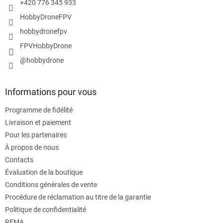
p
+420 776 345 933
a
HobbyDroneFPV
g
e
hobbydronefpv
FPVHobbyDrone
@hobbydrone
Informations pour vous
Programme de fidélité
Livraison et paiement
Pour les partenaires
À propos de nous
Contacts
Évaluation de la boutique
Conditions générales de vente
Procédure de réclamation au titre de la garantie
Politique de confidentialité
REMA