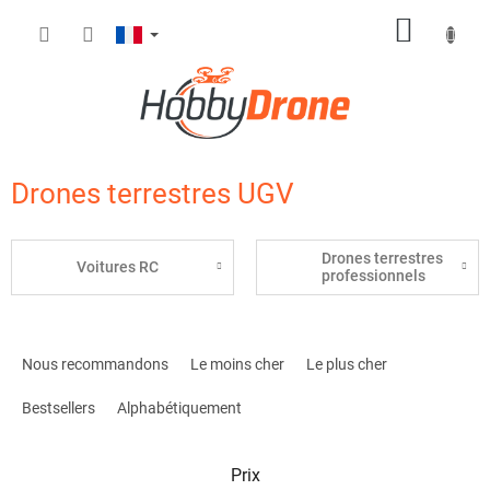
Aller
PANIE
au
contenu
D'ACH
Drones terrestres UGV
Drones terrestres
Voitures RC
professionnels
T
r
Nous recommandons
Le moins cher
Le plus cher
i
d
Bestsellers
Alphabétiquement
e
s
Prix
p