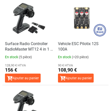
L
i
s
t
e
d
e
s
p
Surface Radio Controller
Vehicle ESC Pilotix 12S
r
RadioMaster MT12 4 in 1 +
100A
o
R85C
En stock
(5 pièce)
En stock
(>20 pièce)
d
u
128,90 € HTVA
90 € HTVA
156 €
108,90 €
i
t
Ajouter au panier
Ajouter au panier
s