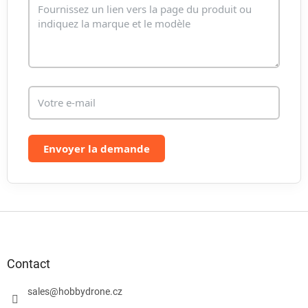
l
i
s
t
e
s
Envoyer la demande
P
i
e
d
Contact
d
e
sales
@
hobbydrone.cz