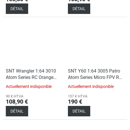
DÉTAIL
DÉTAIL
SNT Wrangler 1:64 3010
SNT Y60 1:64 3005 Patro
Atom Series RC Orange
Atom Series Micro FPV RC
(Car+RC)
Car Green
Actuellement indisponible
Actuellement indisponible
(Car+RC+FPVBOX
RACE+Goggles)
90 € HTVA
157 € HTVA
108,90 €
190 €
DÉTAIL
DÉTAIL