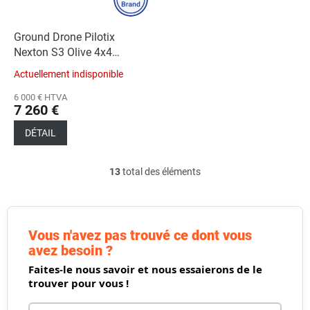
Ground Drone Pilotix
Nexton S3 Olive 4х4
2000W
Actuellement indisponible
6 000 € HTVA
7 260 €
DÉTAIL
13
total des éléments
C
o
n
t
r
Vous n'avez pas trouvé ce dont vous
ô
avez besoin ?
l
Faites-le nous savoir et nous essaierons de le
e
d
trouver pour vous !
e
s