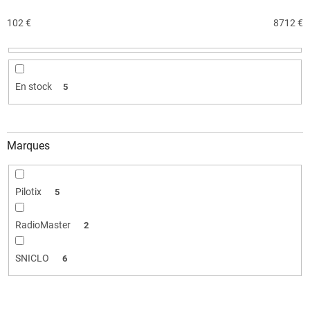
r
o
102
€
8712
€
d
u
i
t
En stock
5
s
Marques
Pilotix
5
RadioMaster
2
SNICLO
6