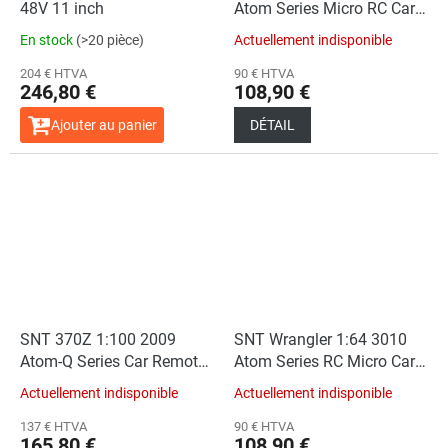
48V 11 inch
Atom Series Micro RC Car
Green (Car+RC)
En stock
(>20 pièce)
Actuellement indisponible
204 € HTVA
90 € HTVA
246,80 €
108,90 €
Ajouter au panier
DÉTAIL
SNT 370Z 1:100 2009
SNT Wrangler 1:64 3010
Atom-Q Series Car Remote
Atom Series RC Micro Car
Control Version White
Blue (Car+RC)
Actuellement indisponible
Actuellement indisponible
(Car+RC+FPVBOX
RACE+Goggles)
137 € HTVA
90 € HTVA
165,80 €
108,90 €