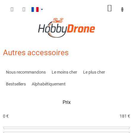
Aller
PANIE
au
contenu
D'ACH
Autres accessoires
T
r
Nous recommandons
Le moins cher
Le plus cher
i
d
Bestsellers
Alphabétiquement
e
s
Prix
p
r
o
0
€
181
€
d
u