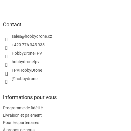
P
i
e
d
Contact
d
e
sales
@
hobbydrone.cz
p
+420 776 345 933
a
HobbyDroneFPV
g
e
hobbydronefpv
FPVHobbyDrone
@hobbydrone
Informations pour vous
Programme de fidélité
Livraison et paiement
Pour les partenaires
À propos de nous