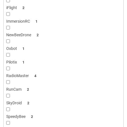
iFlight
2
ImmersionRC
1
NewBeeDrone
2
Oxbot
1
Pilotix
1
RadioMaster
4
RunCam
2
SkyDroid
2
SpeedyBee
2