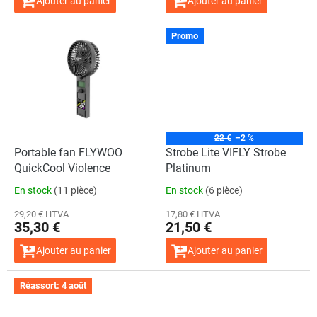
Ajouter au panier
Ajouter au panier
s
Promo
22 €
–2 %
Portable fan FLYWOO
Strobe Lite VIFLY Strobe
QuickCool Violence
Platinum
En stock
(11 pièce)
En stock
(6 pièce)
29,20 € HTVA
17,80 € HTVA
35,30 €
21,50 €
Ajouter au panier
Ajouter au panier
Réassort: 4 août