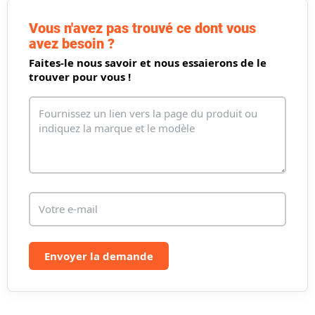
o
l
n
e
Vous n'avez pas trouvé ce dont vous
d
avez besoin ?
e
Faites-le nous savoir et nous essaierons de le
s
trouver pour vous !
l
i
s
t
e
s
Envoyer la demande