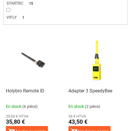
STARTRC
15
VIFLY
1
L
i
s
t
e
d
e
s
p
Holybro Remote ID
Adapter 3 SpeedyBee
r
o
En stock
(6 pièce)
En stock
(2 pièce)
d
u
29,60 € HTVA
36 € HTVA
35,80 €
43,50 €
i
t