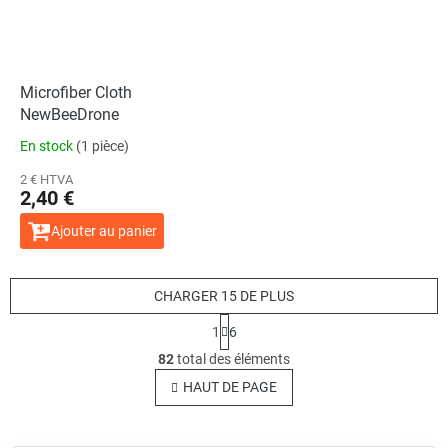
Microfiber Cloth
NewBeeDrone
En stock
(1 pièce)
2 € HTVA
2,40 €
Ajouter au panier
CHARGER 15 DE PLUS
P
1
6
a
C
g
82
total des éléments
o
i
n
HAUT DE PAGE
n
t
a
t
r
i
ô