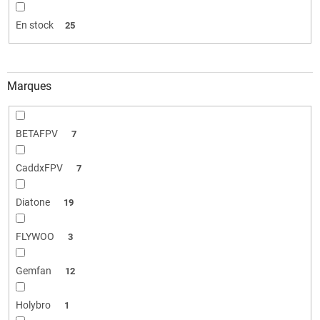
i
t
En stock
25
s
Marques
BETAFPV
7
CaddxFPV
7
Diatone
19
FLYWOO
3
Gemfan
12
Holybro
1