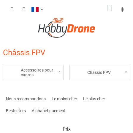
Aller
PANIE
au
contenu
D'ACH
Châssis FPV
Accessoires pour
Châssis FPV
cadres
T
r
Nous recommandons
Le moins cher
Le plus cher
i
d
Bestsellers
Alphabétiquement
e
s
Prix
p