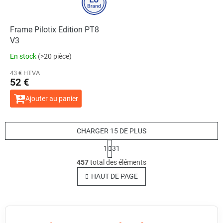
Frame Pilotix Edition PT8
V3
En stock
(>20 pièce)
43 € HTVA
52 €
Ajouter au panier
CHARGER 15 DE PLUS
P
1
31
a
C
g
457
total des éléments
o
i
n
HAUT DE PAGE
n
t
a
t
r
i
ô
o
l
n