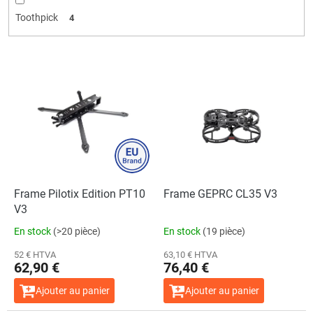
Toothpick
4
L
i
L'évaluation
moyenne
s
du
produit
t
est
e
de
5,0
d
sur
e
5
étoiles.
s
p
Frame Pilotix Edition PT10
Frame GEPRC CL35 V3
r
V3
o
En stock
(>20 pièce)
En stock
(19 pièce)
d
u
52 € HTVA
63,10 € HTVA
62,90 €
76,40 €
i
t
Ajouter au panier
Ajouter au panier
s