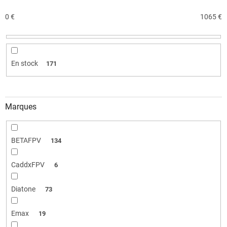
r
o
0
€
1065
€
d
u
i
t
En stock
171
s
Marques
BETAFPV
134
CaddxFPV
6
Diatone
73
Emax
19