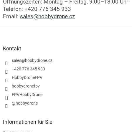
Öffnungszeiten: Montag – Freitag, 9:00–18:00 Uhr
Telefon: +420 776 345 933
Email:
sales@hobbydrone.cz
F
u
ß
z
Kontakt
e
i
sales
@
hobbydrone.cz
l
+420 776 345 933
e
HobbyDroneFPV
hobbydronefpv
FPVHobbyDrone
@hobbydrone
Informationen für Sie