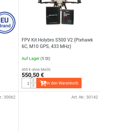
FPV Kit Holybro S500 V2 (Pixhawk
6C, M10 GPS, 433 MHz)
Auf Lager
(5 St)
455 € ohne MwSt.
550,50 €
In den Warenkorb
r.:
30062
Art.-Nr.:
30142