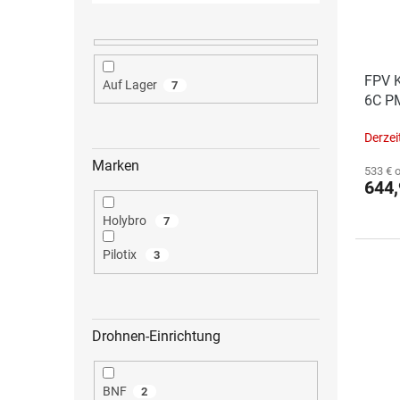
FPV K
Auf Lager
7
6C P
Derzei
Marken
533 € 
644,
Holybro
7
Pilotix
3
Drohnen-Einrichtung
BNF
2