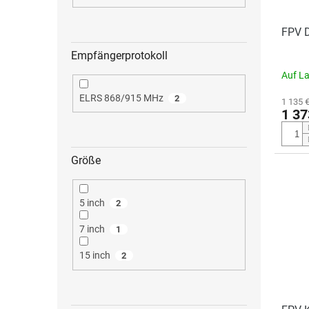
FPV D
Empfängerprotokoll
Auf L
ELRS 868/915 MHz
2
1 135 
1 37
Größe
5 inch
2
7 inch
1
15 inch
2