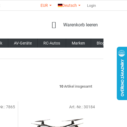
EUR
Deutsch
R
ÜBER UNS
KONTAKTE
GESCHÄFTSBEWERTUNG
Login
AL
WARENKORB
Warenkorb leeren
ck
AV-Geräte
RC-Autos
Marken
Blog
10
Artikel insgesamt
Nr.:
7865
Art.-Nr.:
30184