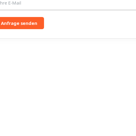
e
r
L
i
Anfrage senden
s
t
e