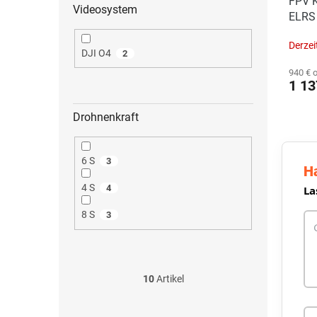
FPV K
Videosystem
ELRS 
Derzei
DJI O4
2
940 € 
1 13
Drohnenkraft
6 S
3
H
4 S
4
La
8 S
3
10
Artikel