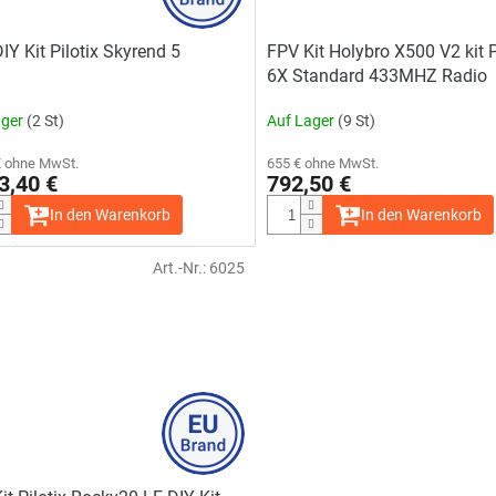
IY Kit Pilotix Skyrend 5
FPV Kit Holybro X500 V2 kit
6X Standard 433MHZ Radio
ager
(2 St)
Auf Lager
(9 St)
€ ohne MwSt.
655 € ohne MwSt.
3,40 €
792,50 €
In den Warenkorb
In den Warenkorb
Art.-Nr.:
6025