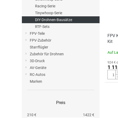
t
o
e
e
Racing-Serie
r
d
t
Tinywhoop-Serie
e
i
DIY-Drohnen-Bausätze
r
e
RTF-Sets
P
r
FPV-Teile
r
FPV K
u
FPV-Zubehör
o
Kit
n
d
Starrflügler
g
Auf L
u
Zubehör für Drohnen
k
3D-Druck
924 € 
t
1 11
AV-Geräte
e
RC-Autos
Marken
Preis
210
€
1422
€