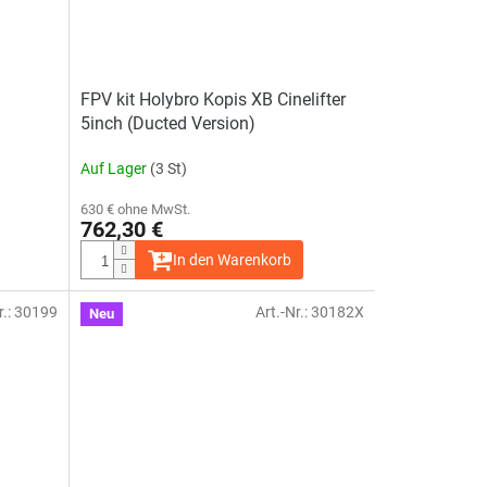
FPV kit Holybro Kopis XB Cinelifter
5inch (Ducted Version)
Auf Lager
(3 St)
630 € ohne MwSt.
762,30 €
In den Warenkorb
r.:
30199
Art.-Nr.:
30182X
Neu