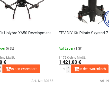
it Holybro X650 Development
FPV DIY Kit Pilotix Skyrend 7
ager
(6 St)
Auf Lager
(1 St)
ohne MwSt.
1 175 € ohne MwSt.
8 €
1 421,80 €
In den Warenkorb
In den Warenkorb
Art.-Nr.:
30188
Art.-N