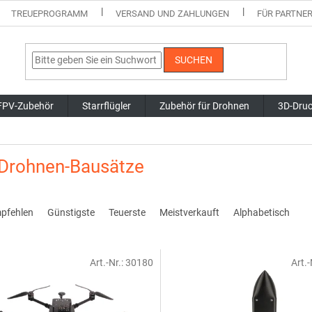
TREUEPROGRAMM
VERSAND UND ZAHLUNGEN
FÜR PARTNE
SUCHEN
FPV-Zubehör
Starrflügler
Zubehör für Drohnen
3D-Dru
-Drohnen-Bausätze
mpfehlen
Günstigste
Teuerste
Meistverkauft
Alphabetisch
Art.-Nr.:
30180
Art.-