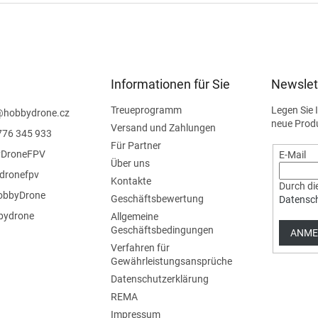
Informationen für Sie
Newslet
Treueprogramm
Legen Sie 
@
hobbydrone.cz
neue Prod
Versand und Zahlungen
776 345 933
Für Partner
DroneFPV
E-Mail
Über uns
dronefpv
Kontakte
Durch die
bbyDrone
Geschäftsbewertung
Datensc
ydrone
Allgemeine
Geschäftsbedingungen
ANME
Verfahren für
Gewährleistungsansprüche
Datenschutzerklärung
REMA
Impressum