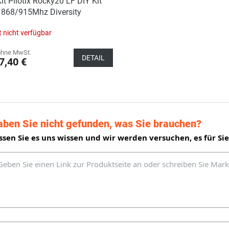
it Pilotix Rocky20 LF DIY Kit
868/915Mhz Diversity
t nicht verfügbar
ohne MwSt.
DETAIL
7,40 €
S
t
e
u
aben Sie nicht gefunden, was Sie brauchen?
e
r
ssen Sie es uns wissen und wir werden versuchen, es für Sie
e
l
e
m
e
n
t
e
d