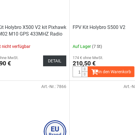
it Holybro X500 V2 kit Pixhawk
FPV Kit Holybro S500 V2
M02 M10 GPS 433MHZ Radio
t nicht verfügbar
Auf Lager
(7 St)
ohne MwSt.
174 € ohne MwSt.
DETAIL
90 €
210,50 €
In den Warenkorb
Art.-Nr.:
7866
Art.-N