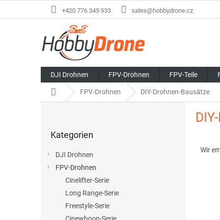
Zum
+420 776 345 933
sales@hobbydrone.cz
Inhalt
springen
DJI Drohnen
FPV-Drohnen
FPV-Teile
Startseite
FPV-Drohnen
DIY-Drohnen-Bausätze
S
DIY
e
Kategorien
i
Kategorien
überspringen
P
t
r
e
Wir e
DJI Drohnen
o
n
FPV-Drohnen
d
l
u
Cinelifter-Serie
e
L
k
i
Long Range-Serie
i
t
s
Freestyle-Serie
s
s
t
Cinewhoop-Serie