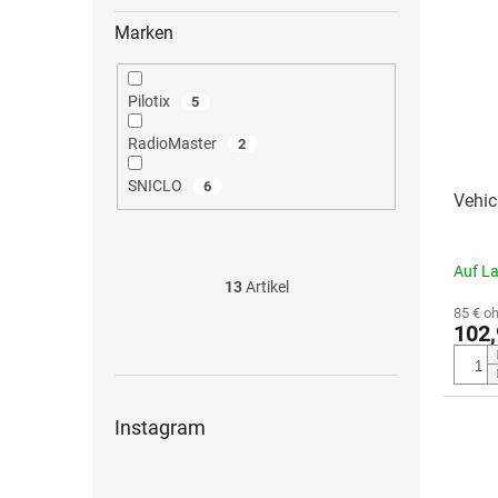
Marken
Pilotix
5
RadioMaster
2
SNICLO
6
Vehic
Auf L
13
Artikel
85 € o
102,
Instagram