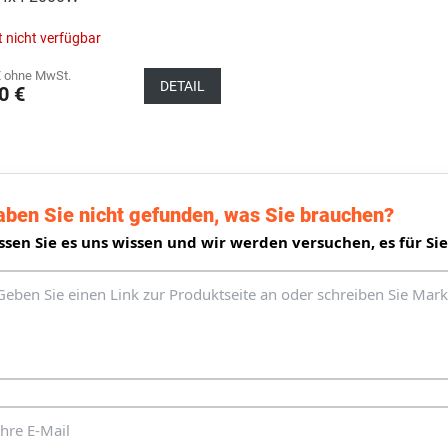
t nicht verfügbar
€ ohne MwSt.
DETAIL
0 €
S
t
e
u
aben Sie nicht gefunden, was Sie brauchen?
e
r
ssen Sie es uns wissen und wir werden versuchen, es für Sie
e
l
e
m
e
n
t
e
d
e
r