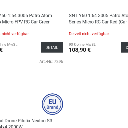
60 1:64 3005 Patro Atom
SNT Y60 1:64 3005 Patro At
s Micro FPV RC Car Green
Series Micro RC Car Red (Ca
+RC+FPVBOX RACE+Goggles)
t nicht verfügbar
Derzeit nicht verfügbar
ohne MwSt.
90 € ohne MwSt.
DETAIL
D
€
108,90 €
Art.-Nr.:
7296
d Drone Pilotix Nexton S3
 4х4 2000W