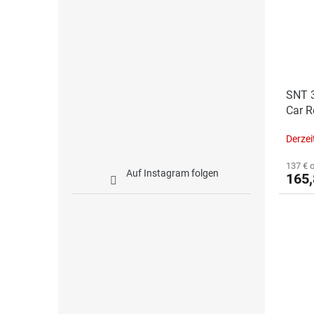
SNT 3
Car R
(Car
Derzei
137 € 
Auf Instagram folgen
165,