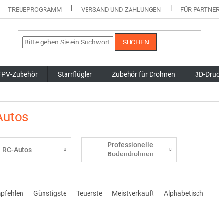
TREUEPROGRAMM
VERSAND UND ZAHLUNGEN
FÜR PARTNE
SUCHEN
FPV-Zubehör
Starrflügler
Zubehör für Drohnen
3D-Dru
Autos
Professionelle
RC-Autos
Bodendrohnen
mpfehlen
Günstigste
Teuerste
Meistverkauft
Alphabetisch