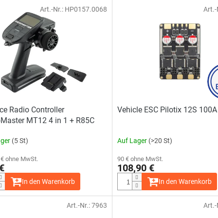
Art.-Nr.:
HP0157.0068
Art.-
ce Radio Controller
Vehicle ESC Pilotix 12S 100A
Master MT12 4 in 1 + R85C
ager
(5 St)
Auf Lager
(>20 St)
 € ohne MwSt.
90 € ohne MwSt.
€
108,90 €
In den Warenkorb
In den Warenkorb
Art.-Nr.:
7963
Art.-