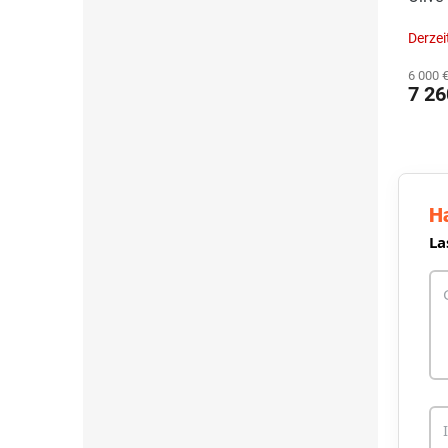
Derzei
6 000 
7 26
H
La