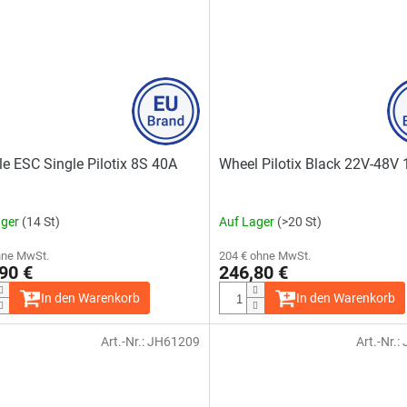
le ESC Single Pilotix 8S 40A
Wheel Pilotix Black 22V-48V 
ager
(14 St)
Auf Lager
(>20 St)
hne MwSt.
204 € ohne MwSt.
90 €
246,80 €
In den Warenkorb
In den Warenkorb
Art.-Nr.:
JH61209
Art.-Nr.: