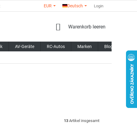
EUR
Deutsch
R
ÜBER UNS
KONTAKTE
GESCHÄFTSBEWERTUNG
Login
AL
WARENKORB
Warenkorb leeren
ck
AV-Geräte
RC-Autos
Marken
Blog
13
Artikel insgesamt