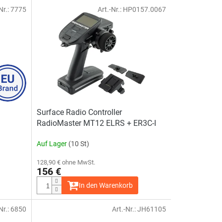
Nr.:
7775
Art.-Nr.:
HP0157.0067
Surface Radio Controller
RadioMaster MT12 ELRS + ER3C-I
Auf Lager
(10 St)
128,90 € ohne MwSt.
156 €
In den Warenkorb
Nr.:
6850
Art.-Nr.:
JH61105