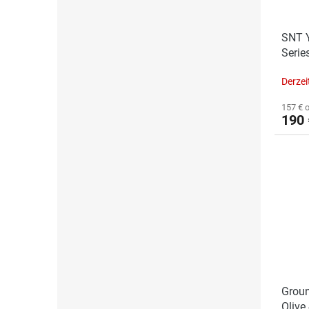
SNT Y
Serie
(Car
Derzei
157 € 
190 
Groun
Olive