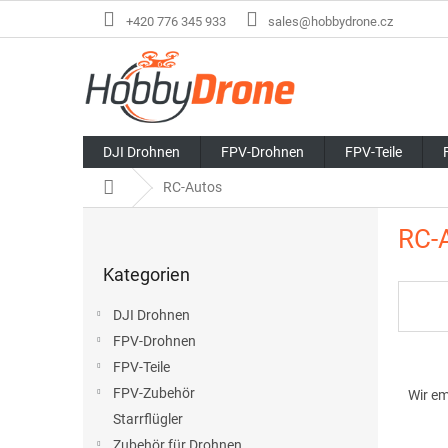
Zum
+420 776 345 933
sales@hobbydrone.cz
Inhalt
springen
DJI Drohnen
FPV-Drohnen
FPV-Teile
Startseite
RC-Autos
S
RC-
e
Kategorien
i
Kategorien
überspringen
t
e
DJI Drohnen
n
FPV-Drohnen
l
P
FPV-Teile
e
r
i
FPV-Zubehör
Wir e
o
s
Starrflügler
d
t
Zubehör für Drohnen