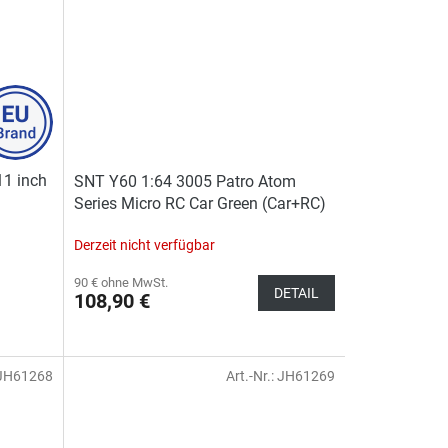
11 inch
SNT Y60 1:64 3005 Patro Atom
Series Micro RC Car Green (Car+RC)
Derzeit nicht verfügbar
90 € ohne MwSt.
DETAIL
108,90 €
JH61268
Art.-Nr.:
JH61269