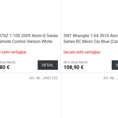
70Z 1:100 2009 Atom-Q Series
SNT Wrangler 1:64 3010 At
emote Control Version White
Series RC Micro Car Blue (Ca
+RC+FPVBOX RACE+Goggles)
t nicht verfügbar
Derzeit nicht verfügbar
ohne MwSt.
90 € ohne MwSt.
DETAIL
D
80 €
108,90 €
Art.-Nr.:
JH61102
Art.-Nr.: