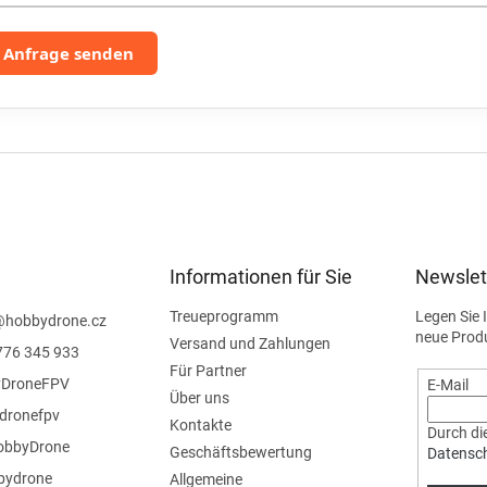
L
i
Anfrage senden
s
t
e
Informationen für Sie
Newslet
Treueprogramm
Legen Sie 
@
hobbydrone.cz
neue Prod
Versand und Zahlungen
776 345 933
Für Partner
DroneFPV
E-Mail
Über uns
dronefpv
Kontakte
Durch die
bbyDrone
Geschäftsbewertung
Datensc
ydrone
Allgemeine