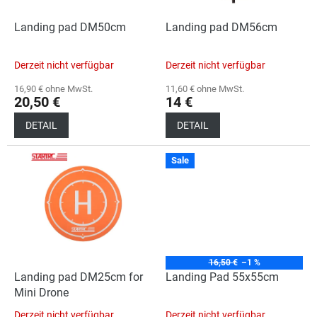
r
P
Landing pad DM50cm
Landing pad DM56cm
r
o
Derzeit nicht verfügbar
Derzeit nicht verfügbar
d
u
16,90 € ohne MwSt.
11,60 € ohne MwSt.
20,50 €
14 €
k
t
DETAIL
DETAIL
e
Sale
16,50 €
–1 %
Landing pad DM25cm for
Landing Pad 55x55cm
Mini Drone
Derzeit nicht verfügbar
Derzeit nicht verfügbar