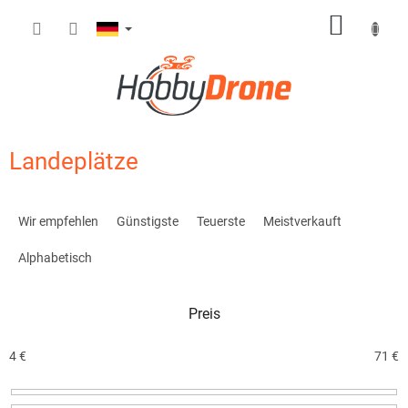
Zum
WARE
Inhalt
springen
Landeplätze
P
r
Wir empfehlen
Günstigste
Teuerste
Meistverkauft
o
d
Alphabetisch
u
k
Preis
t
s
o
4
€
71
€
r
t