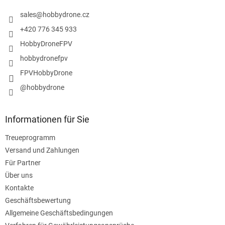
e
i
sales
@
hobbydrone.cz
l
+420 776 345 933
e
HobbyDroneFPV
hobbydronefpv
FPVHobbyDrone
@hobbydrone
Informationen für Sie
Treueprogramm
Versand und Zahlungen
Für Partner
Über uns
Kontakte
Geschäftsbewertung
Allgemeine Geschäftsbedingungen