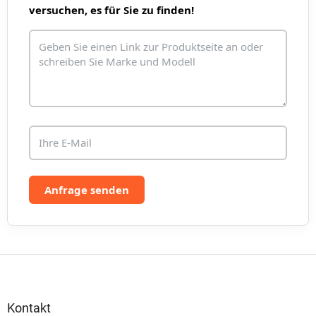
e
versuchen, es für Sie zu finden!
m
e
n
t
e
d
e
r
L
i
s
t
e
Anfrage senden
F
u
ß
z
Kontakt