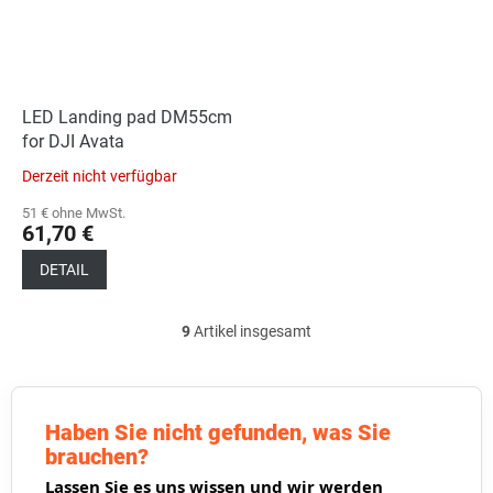
LED Landing pad DM55cm
for DJI Avata
Derzeit nicht verfügbar
51 € ohne MwSt.
61,70 €
DETAIL
9
Artikel insgesamt
S
t
e
u
e
Haben Sie nicht gefunden, was Sie
r
brauchen?
e
Lassen Sie es uns wissen und wir werden
l