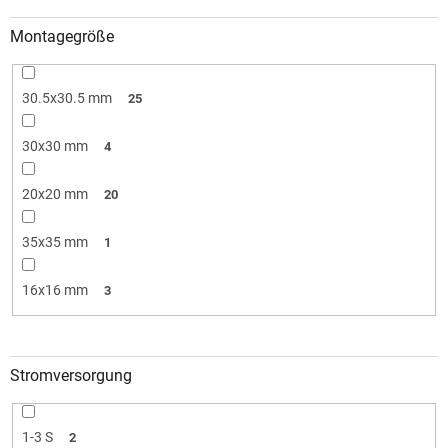
Montagegröße
30.5x30.5 mm
25
30x30 mm
4
20x20 mm
20
35x35 mm
1
16x16 mm
3
Stromversorgung
1-3 S
2