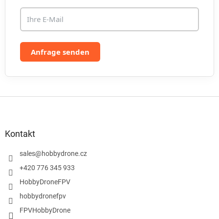
s
t
e
Anfrage senden
F
u
ß
z
Kontakt
e
i
sales
@
hobbydrone.cz
l
+420 776 345 933
e
HobbyDroneFPV
hobbydronefpv
FPVHobbyDrone