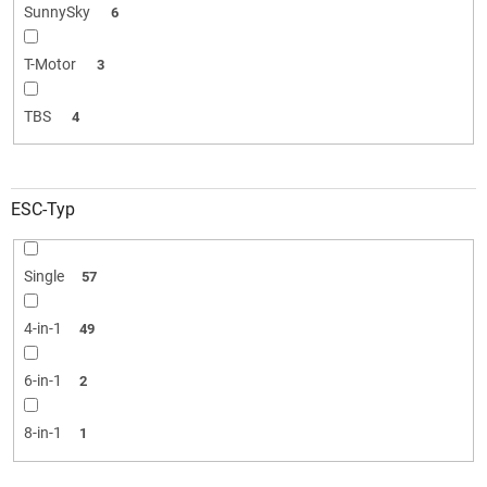
SunnySky
6
T-Motor
3
TBS
4
ESC-Typ
Single
57
4-in-1
49
6-in-1
2
8-in-1
1