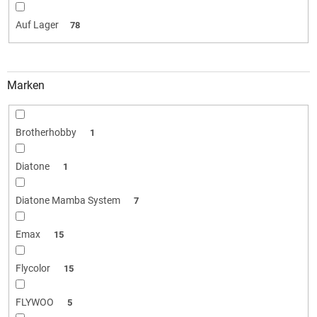
i
e
Auf Lager
78
r
u
n
g
Marken
Brotherhobby
1
Diatone
1
Diatone Mamba System
7
Emax
15
Flycolor
15
FLYWOO
5