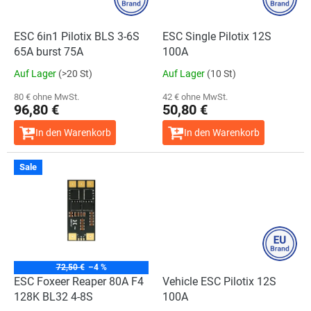
e
r
P
ESC 6in1 Pilotix BLS 3-6S
ESC Single Pilotix 12S
r
65A burst 75A
100A
o
Auf Lager
(>20 St)
Auf Lager
(10 St)
d
u
80 € ohne MwSt.
42 € ohne MwSt.
96,80 €
50,80 €
k
t
In den Warenkorb
In den Warenkorb
e
Sale
72,50 €
–4 %
ESC Foxeer Reaper 80A F4
Vehicle ESC Pilotix 12S
128K BL32 4-8S
100A