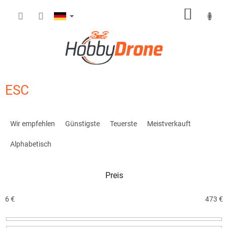
Zum
WARE
Inhalt
springen
ESC
P
r
Wir empfehlen
Günstigste
Teuerste
Meistverkauft
o
d
Alphabetisch
u
k
Preis
t
s
o
6
€
473
€
r
t