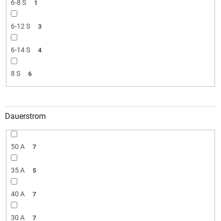
6-8 S
1
6-12 S
3
6-14 S
4
8 S
6
Dauerstrom
50 A
7
35 A
5
40 A
7
30 A
7