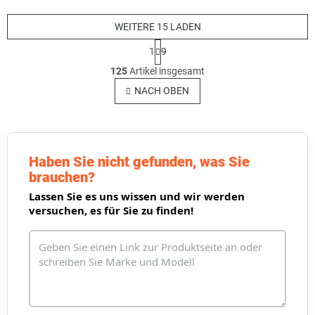
WEITERE 15 LADEN
P
1
9
a
S
g
125
Artikel insgesamt
t
i
e
NACH OBEN
n
u
i
e
e
r
r
u
e
n
l
Haben Sie nicht gefunden, was Sie
g
e
brauchen?
m
Lassen Sie es uns wissen und wir werden
e
versuchen, es für Sie zu finden!
n
t
e
d
e
r
L
i