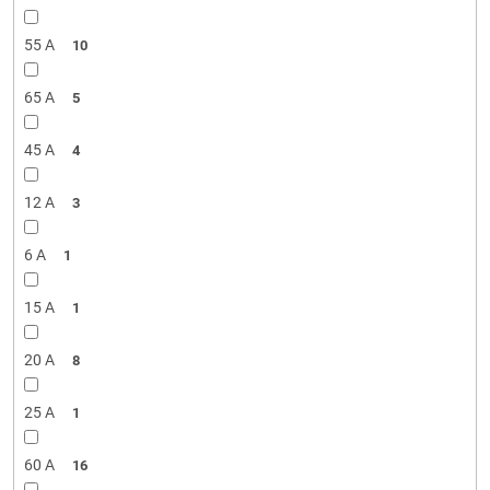
55 A
10
65 A
5
45 A
4
12 A
3
6 A
1
15 A
1
20 A
8
25 A
1
60 A
16