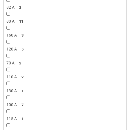
82 A
2
80 A
11
160 A
3
120 A
5
70 A
2
110 A
2
130 A
1
100 A
7
115 A
1