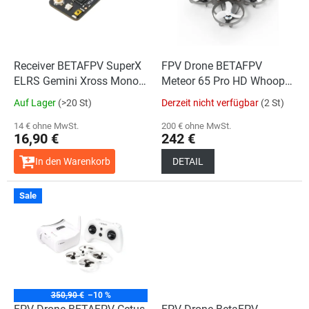
e
t
d
i
e
e
r
r
P
Receiver BETAFPV SuperX
FPV Drone BETAFPV
u
r
ELRS Gemini Xross Mono
Meteor 65 Pro HD Whoop
n
o
(ELRS 868/915M or 2.4G)
O4 Version
g
Auf Lager
(>20 St)
Derzeit nicht verfügbar
(2 St)
d
u
14 € ohne MwSt.
200 € ohne MwSt.
16,90 €
242 €
k
t
In den Warenkorb
DETAIL
e
Die
Sale
durchschnittliche
Produktbewertung
ist
5,0
von
5
Sternen.
350,90 €
–10 %