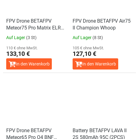
FPV Drone BETAFPV
FPV Drone BETAFPV Air75
Meteor75 Pro Matrix ELRS
II Champion Whoop
2.4G (BM1270)
Auf Lager
(3 St)
Auf Lager
(8 St)
110 € ohne MwSt.
105 € ohne MwSt.
133,10 €
127,10 €
In den Warenkorb
In den Warenkorb
FPV Drone BETAFPV
Battery BETAFPV LAVA II
Meteor65 Pro O4 BNF
2S 580mAh 95C (2PCS)