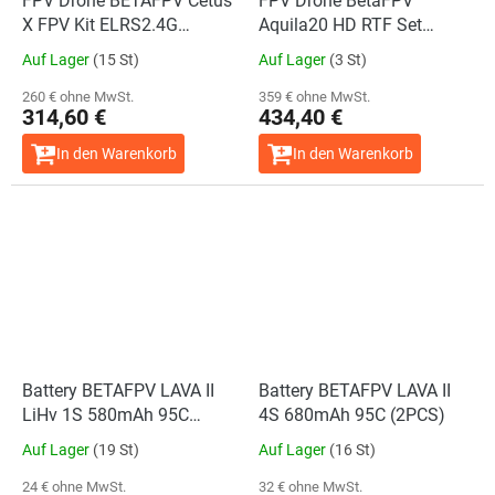
FPV Drone BETAFPV Cetus
FPV Drone BetaFPV
X FPV Kit ELRS2.4G
Aquila20 HD RTF Set
(Betaflight FC Version)
(Mode 2)
Auf Lager
(15 St)
Auf Lager
(3 St)
260 € ohne MwSt.
359 € ohne MwSt.
314,60 €
434,40 €
In den Warenkorb
In den Warenkorb
Battery BETAFPV LAVA II
Battery BETAFPV LAVA II
LiHv 1S 580mAh 95C
4S 680mAh 95C (2PCS)
(4PCS)
Auf Lager
(19 St)
Auf Lager
(16 St)
24 € ohne MwSt.
32 € ohne MwSt.