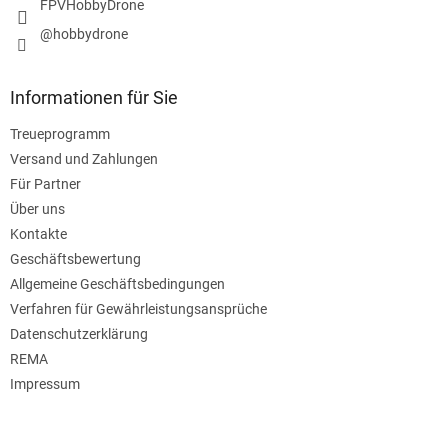
FPVHobbyDrone
L
i
@hobbydrone
s
t
e
Informationen für Sie
Treueprogramm
Versand und Zahlungen
Für Partner
Über uns
Kontakte
Geschäftsbewertung
Allgemeine Geschäftsbedingungen
Verfahren für Gewährleistungsansprüche
Datenschutzerklärung
REMA
Impressum