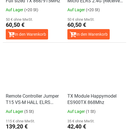
Full sized TX 868/915MHz
Micro ELRS 2.4G (Receiver
excluded)
Auf Lager
(>20 St)
Auf Lager
(>20 St)
50 € ohne MwSt.
50 € ohne MwSt.
60,50 €
60,50 €
In den Warenkorb
In den Warenkorb
Remote Controller Jumper
TX Module Happymodel
T15 VS-M HALL ELRS
ES900TX 868Mhz
868MHz Yellow
Auf Lager
(5 St)
Auf Lager
(1 St)
115 € ohne MwSt.
35 € ohne MwSt.
139,20 €
42,40 €