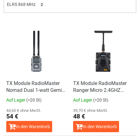
ELRS 868 MHz
2
L
i
Die
durchschnittliche
s
Produktbewertung
ist
t
4,5
e
von
5
d
Sternen.
e
r
P
TX Module RadioMaster
TX Module RadioMaster
r
Nomad Dual 1-watt Gemini
Ranger Micro 2.4GHZ
o
Xrossband ExpressLRS
ExpressLRS LBT
Auf Lager
(>20 St)
Auf Lager
(>20 St)
d
Module
u
44,60 € ohne MwSt.
39,70 € ohne MwSt.
54 €
48 €
k
t
In den Warenkorb
In den Warenkorb
e