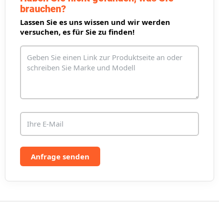
e
brauchen?
m
Lassen Sie es uns wissen und wir werden
e
versuchen, es für Sie zu finden!
n
t
e
d
e
r
L
i
s
t
e
Anfrage senden
F
u