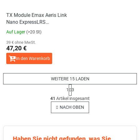
TX Module Emax Aeris Link
Nano ExpressLRS
868/915MHz
Auf Lager
(>20 St)
39 € ohne MwSt.
47,20 €
In den Warenkorb
WEITERE 15 LADEN
P
1
3
a
S
g
41
Artikel insgesamt
t
i
e
NACH OBEN
n
u
i
e
e
r
r
u
e
n
l
Haben Sie nicht gefunden, was Sie
g