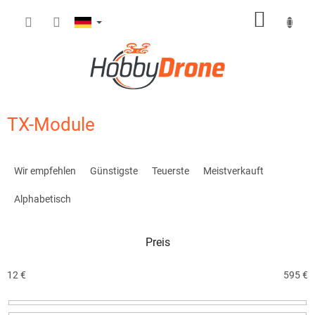
Zum
WARE
Inhalt
springen
TX-Module
P
r
Wir empfehlen
Günstigste
Teuerste
Meistverkauft
o
d
Alphabetisch
u
k
Preis
t
s
o
12
€
595
€
r
t