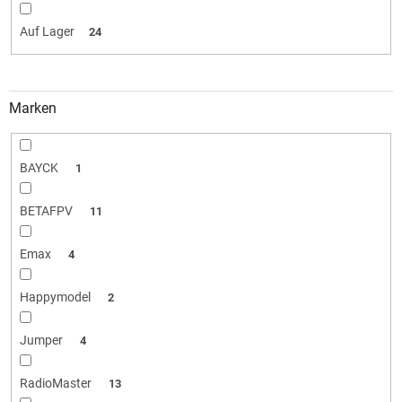
i
e
Auf Lager
24
r
u
n
g
Marken
BAYCK
1
BETAFPV
11
Emax
4
Happymodel
2
Jumper
4
RadioMaster
13