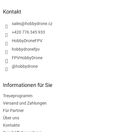
ß
z
Kontakt
e
i
sales
@
hobbydrone.cz
l
+420 776 345 933
e
HobbyDroneFPV
hobbydronefpv
FPVHobbyDrone
@hobbydrone
Informationen für Sie
Treueprogramm
Versand und Zahlungen
Für Partner
Über uns
Kontakte