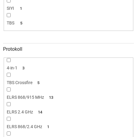
SIYI
1
TBS
5
Protokoll
4-in-1
3
TBS Crossfire
5
ELRS 868/915 MHz
13
ELRS 2.4 GHz
14
ELRS 868/2.4 GHz
1