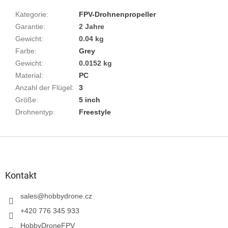
Kategorie
:
FPV-Drohnenpropeller
Garantie
:
2 Jahre
Gewicht
:
0.04 kg
Farbe
:
Grey
Gewicht
:
0.0152 kg
Material
:
PC
Anzahl der Flügel
:
3
Größe
:
5 inch
Drohnentyp
:
Freestyle
F
u
ß
z
Kontakt
e
i
sales
@
hobbydrone.cz
l
+420 776 345 933
e
HobbyDroneFPV