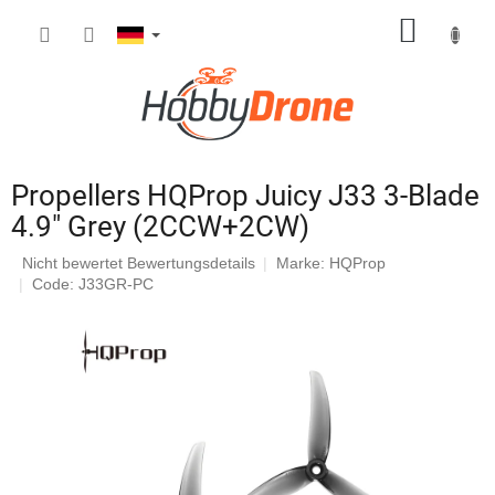
Zum
WARE
Inhalt
springen
Propellers HQProp Juicy J33 3-Blade
4.9" Grey (2CCW+2CW)
Die
Nicht bewertet
Bewertungsdetails
Marke:
HQProp
durchschnittliche
Code: J33GR-PC
Produktbewertung
ist
0,0
von
5
Sternen.