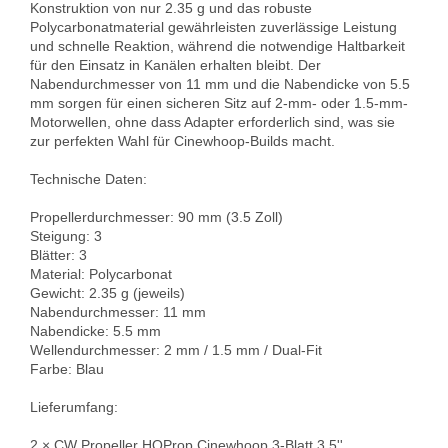
Konstruktion von nur 2.35 g und das robuste 
Polycarbonatmaterial gewährleisten zuverlässige Leistung 
und schnelle Reaktion, während die notwendige Haltbarkeit 
für den Einsatz in Kanälen erhalten bleibt. Der 
Nabendurchmesser von 11 mm und die Nabendicke von 5.5 
mm sorgen für einen sicheren Sitz auf 2-mm- oder 1.5-mm-
Motorwellen, ohne dass Adapter erforderlich sind, was sie 
zur perfekten Wahl für Cinewhoop-Builds macht.

Technische Daten:

Propellerdurchmesser: 90 mm (3.5 Zoll)  

Steigung: 3  

Blätter: 3  

Material: Polycarbonat  

Gewicht: 2.35 g (jeweils)  

Nabendurchmesser: 11 mm  

Nabendicke: 5.5 mm  

Wellendurchmesser: 2 mm / 1.5 mm / Dual-Fit  

Farbe: Blau

Lieferumfang:

2 × CW Propeller HQProp Cinewhoop 3-Blatt 3.5''  
