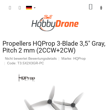
Zum
WARE
Inhalt
springen
Propellers HQProp 3-Blade 3,5" Gray,
Pitch 2 mm (2CCW+2CW)
Die
Nicht bewertet
Bewertungsdetails
Marke:
HQProp
durchschnittliche
Code: T3.5X2X3GR-PC
Produktbewertung
ist
0,0
von
5
Sternen.