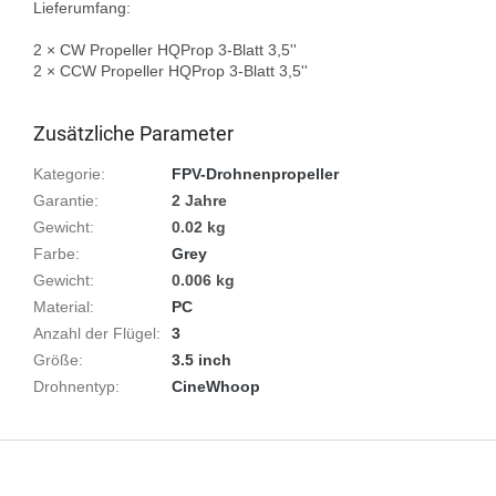
Lieferumfang:

2 × CW Propeller HQProp 3-Blatt 3,5''  

2 × CCW Propeller HQProp 3-Blatt 3,5''

Zusätzliche Parameter
Kategorie
:
FPV-Drohnenpropeller
Garantie
:
2 Jahre
Gewicht
:
0.02 kg
Farbe
:
Grey
Gewicht
:
0.006 kg
Material
:
PC
Anzahl der Flügel
:
3
Größe
:
3.5 inch
Drohnentyp
:
CineWhoop
F
u