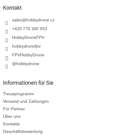
ß
z
Kontakt
e
i
sales
@
hobbydrone.cz
l
+420 776 345 933
e
HobbyDroneFPV
hobbydronefpv
FPVHobbyDrone
@hobbydrone
Informationen für Sie
Treueprogramm
Versand und Zahlungen
Für Partner
Über uns
Kontakte
Geschäftsbewertung