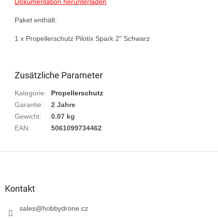
Dokumentation herunterladen
Paket enthält:

1 х Propellerschutz Pilotix Spark 2" Schwarz

Zusätzliche Parameter
Kategorie
:
Propellerschutz
Garantie
:
2 Jahre
Gewicht
:
0.07 kg
EAN
:
5061099734462
F
u
ß
z
Kontakt
e
i
sales
@
hobbydrone.cz