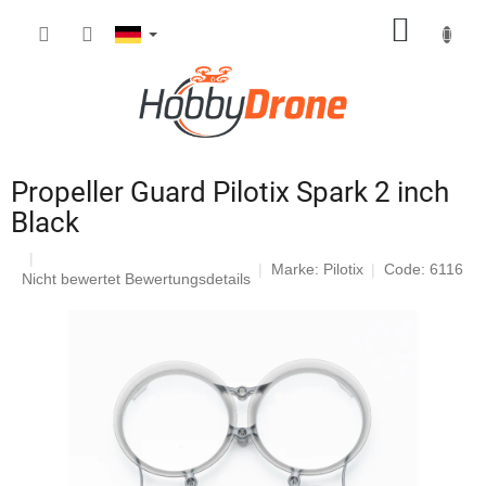
Zum
WARE
Inhalt
springen
Propeller Guard Pilotix Spark 2 inch
Black
Marke:
Pilotix
Code: 6116
Die
Nicht bewertet
Bewertungsdetails
durchschnittliche
Produktbewertung
ist
0,0
von
5
Sternen.