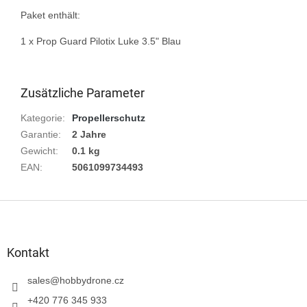
Paket enthält:

1 х Prop Guard Pilotix Luke 3.5" Blau

Zusätzliche Parameter
Kategorie
:
Propellerschutz
Garantie
:
2 Jahre
Gewicht
:
0.1 kg
EAN
:
5061099734493
F
u
ß
z
Kontakt
e
i
sales
@
hobbydrone.cz
l
+420 776 345 933