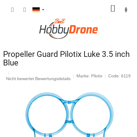
Zum
WARE
Inhalt
springen
Propeller Guard Pilotix Luke 3.5 inch
Blue
Marke:
Pilotix
Code: 6119
Die
Nicht bewertet
Bewertungsdetails
durchschnittliche
Produktbewertung
ist
0,0
von
5
Sternen.