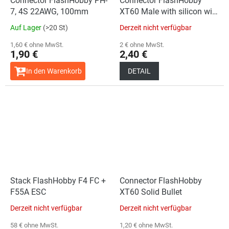
Connector FlashHobby PH-
Connector FlashHobby
7, 4S 22AWG, 100mm
XT60 Male with silicon wire
12AWG
Auf Lager
(>20 St)
Derzeit nicht verfügbar
1,60 € ohne MwSt.
2 € ohne MwSt.
1,90 €
2,40 €
In den Warenkorb
DETAIL
Stack FlashHobby F4 FC +
Connector FlashHobby
F55A ESC
XT60 Solid Bullet
Derzeit nicht verfügbar
Derzeit nicht verfügbar
58 € ohne MwSt.
1,20 € ohne MwSt.