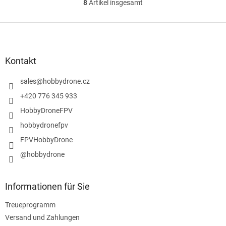
8
Artikel insgesamt
S
t
e
F
u
u
e
ß
r
z
Kontakt
e
e
l
i
sales
@
hobbydrone.cz
e
l
m
+420 776 345 933
e
e
HobbyDroneFPV
n
t
hobbydronefpv
e
FPVHobbyDrone
d
e
@hobbydrone
r
L
i
Informationen für Sie
s
t
Treueprogramm
e
Versand und Zahlungen