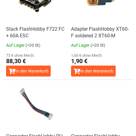
e
t
d
i
e
e
r
r
P
Stack FlashHobby F722 FC
Adapter FlashHobby XT60-
u
r
+ 60A ESC
F soldered 2 XT60-M
n
o
g
Auf Lager
(>20 St)
Auf Lager
(>20 St)
d
u
73 € ohne MwSt.
1,60 € ohne MwSt.
88,30 €
1,90 €
k
t
In den Warenkorb
In den Warenkorb
e