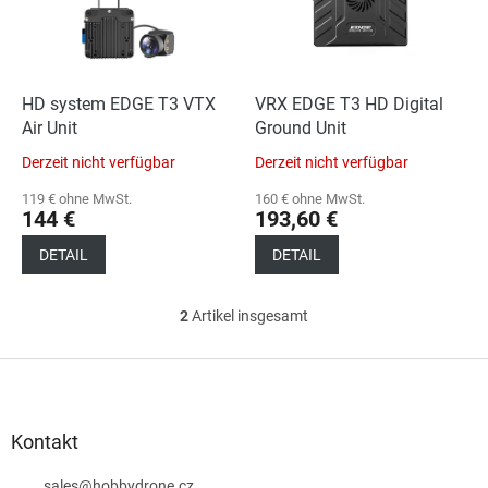
e
t
d
i
e
e
r
r
P
HD system EDGE T3 VTX
VRX EDGE T3 HD Digital
u
r
Air Unit
Ground Unit
n
o
g
Derzeit nicht verfügbar
Derzeit nicht verfügbar
d
u
119 € ohne MwSt.
160 € ohne MwSt.
144 €
193,60 €
k
t
DETAIL
DETAIL
e
2
Artikel insgesamt
S
t
e
F
u
u
e
ß
r
z
Kontakt
e
e
l
sales
@
hobbydrone.cz