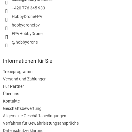
i
e
l
m
+420 776 345 933
e
e
HobbyDroneFPV
n
t
hobbydronefpv
e
FPVHobbyDrone
d
e
@hobbydrone
r
L
i
Informationen für Sie
s
t
Treueprogramm
e
Versand und Zahlungen
Für Partner
Über uns
Kontakte
Geschäftsbewertung
Allgemeine Geschäftsbedingungen
Verfahren für Gewährleistungsansprüche
Datenschutzerklärung