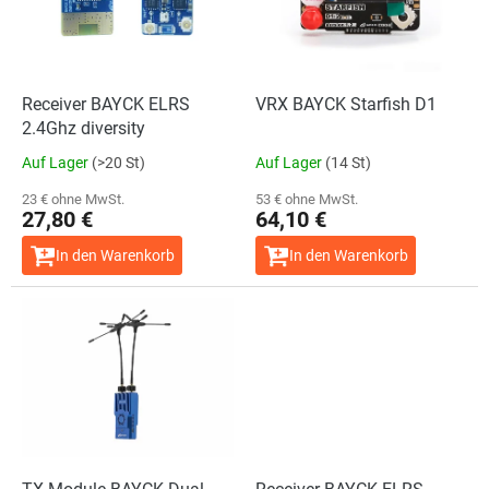
e
t
d
i
e
e
r
r
P
Receiver BAYCK ELRS
VRX BAYCK Starfish D1
u
r
2.4Ghz diversity
n
o
g
Auf Lager
(>20 St)
Auf Lager
(14 St)
d
u
23 € ohne MwSt.
53 € ohne MwSt.
27,80 €
64,10 €
k
t
In den Warenkorb
In den Warenkorb
e