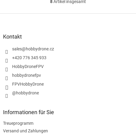
8
Artikel insgesamt
S
t
e
F
u
u
e
ß
r
z
Kontakt
e
e
l
i
sales
@
hobbydrone.cz
e
l
m
+420 776 345 933
e
e
HobbyDroneFPV
n
t
hobbydronefpv
e
FPVHobbyDrone
d
e
@hobbydrone
r
L
i
Informationen für Sie
s
t
Treueprogramm
e
Versand und Zahlungen