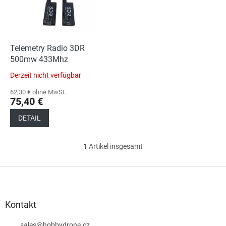
e
t
d
i
e
e
r
r
P
Telemetry Radio 3DR
u
r
500mw 433Mhz
n
o
g
Derzeit nicht verfügbar
d
u
62,30 € ohne MwSt.
75,40 €
k
t
DETAIL
e
1
Artikel insgesamt
S
t
e
F
u
u
e
ß
r
z
Kontakt
e
e
l
sales
@
hobbydrone.cz