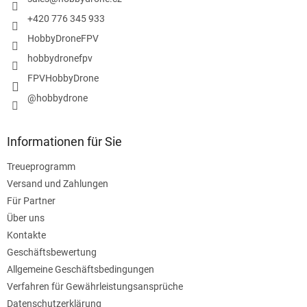
i
e
l
m
+420 776 345 933
e
e
HobbyDroneFPV
n
t
hobbydronefpv
e
FPVHobbyDrone
d
e
@hobbydrone
r
L
i
Informationen für Sie
s
t
Treueprogramm
e
Versand und Zahlungen
Für Partner
Über uns
Kontakte
Geschäftsbewertung
Allgemeine Geschäftsbedingungen
Verfahren für Gewährleistungsansprüche
Datenschutzerklärung