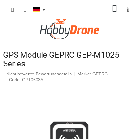
Zum
WARE
Inhalt
springen
GPS Module GEPRC GEP-M1025
Series
Die
Nicht bewertet
Bewertungsdetails
Marke:
GEPRC
durchschnittliche
Code: GP106035
Produktbewertung
ist
0,0
von
5
Sternen.