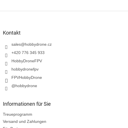
F
u
ß
z
Kontakt
e
i
sales
@
hobbydrone.cz
l
+420 776 345 933
e
HobbyDroneFPV
hobbydronefpv
FPVHobbyDrone
@hobbydrone
Informationen für Sie
Treueprogramm
Versand und Zahlungen