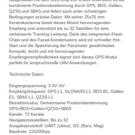
kombinierte Positionsbestimmung durch GPS, BDS, Galileo, 
QZSS und SBAS und liefert auch unter schwierigen 
Bedingungen präzise Daten. Mit seiner 25x25 mm 
Keramikantenne bietet dieses Modul hervorragenden 
Empfang und unterstützt bis zu 32 Satelliten für eine 
verbesserte Tracking-Leistung. Dank des integrierten Flash-
Chips und des Farad-Kondensators wird ein schneller Hot-
Start und die Speicherung der Parameter gewährleistet. 
Kompakt, leicht und mit hervorragender 
Empfängerempfindlichkeit eignet sich dieses GPS-Modul 
perfekt für anspruchsvolle UAV-Anwendungen.

Technische Daten:

Eingangsspannung: 3.3V–5V

Empfangsfrequenz: GPS L1, GLONASS L1, BDS B1, Galileo 
E1, SBAS L1, QZSS L1

Betriebsmodus: Gemeinsame Positionsbestimmung 
GPS+BDS+Galileo+QZSS+SBAS

Kanäle: 72 Kanäle

Navigationssatelliten: Bis zu 32

Ausgabeprotokoll: UART (ublox), I2C (Baro, Mag)

Baudrate: 115200bps
