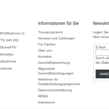
Informationen für Sie
Newslet
Treueprogramm
Legen Sie 
@
hobbydrone.cz
über neue
Versand und Zahlungen
776 345 933
Für Partner
yDroneFPV
E-Mail
Über uns
dronefpv
Kontakte
Durch di
obbyDrone
Geschäftsbewertung
der
Date
bydrone
Allgemeine
Geschäftsbedingungen
ANME
Verfahren für
Gewährleistungsansprüche
Datenschutzerklärung
REMA
Impressum