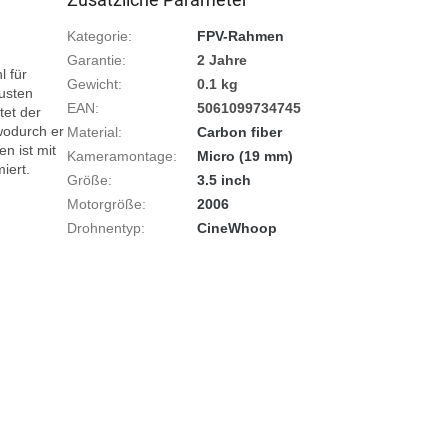
Kategorie
:
FPV-Rahmen
Garantie
:
2 Jahre
 für 
Gewicht
:
0.1 kg
usten 
EAN
:
5061099734745
et der 
odurch er 
Material
:
Carbon fiber
 ist mit 
Kameramontage
:
Micro (19 mm)
ert.

Größe
:
3.5 inch
Motorgröße
:
2006
Drohnentyp
:
CineWhoop