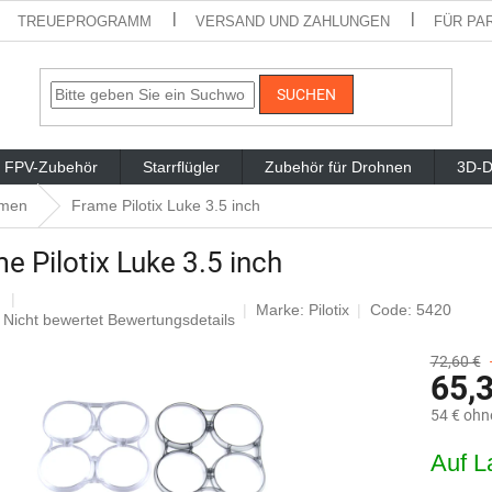
TREUEPROGRAMM
VERSAND UND ZAHLUNGEN
FÜR PA
SUCHEN
FPV-Zubehör
Starrflügler
Zubehör für Drohnen
3D-D
men
Frame Pilotix Luke 3.5 inch
e Pilotix Luke 3.5 inch
Marke:
Pilotix
Code: 5420
Die
Nicht bewertet
Bewertungsdetails
durchschnittliche
Produktbewertung
72,60 €
65,
ist
0,0
54 € ohn
von
5
Verkaufsp
Auf L
Sternen.