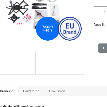
Detaillie
72,60 €
–10 %
F
hreibung
Bewertung
Diskussion
duktdetailbeschreibung