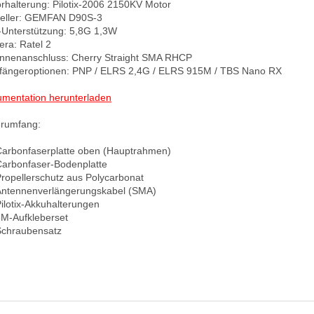
rhalterung: Pilotix-2006 2150KV Motor

eller: GEMFAN D90S-3

Unterstützung: 5,8G 1,3W

ra: Ratel 2

nnenanschluss: Cherry Straight SMA RHCP

ängeroptionen: PNP / ELRS 2,4G / ELRS 915M / TBS Nano RX

mentation herunterladen
erumfang:

Carbonfaserplatte oben (Hauptrahmen)

Carbonfaser-Bodenplatte

Propellerschutz aus Polycarbonat

Antennenverlängerungskabel (SMA)

Pilotix-Akkuhalterungen

3M-Aufkleberset

Schraubensatz
