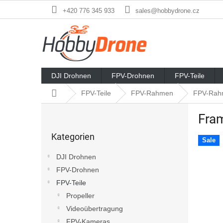
Zum
+420 776 345 933
sales@hobbydrone.cz
Inhalt
springen
DJI Drohnen
FPV-Drohnen
FPV-Teile
Startseite
FPV-Teile
FPV-Rahmen
FPV-Rah
S
Fram
e
Kategorien
i
Kategorien
überspringen
t
Sale
e
DJI Drohnen
n
FPV-Drohnen
l
FPV-Teile
e
i
Propeller
s
Videoübertragung
t
FPV-Kameras