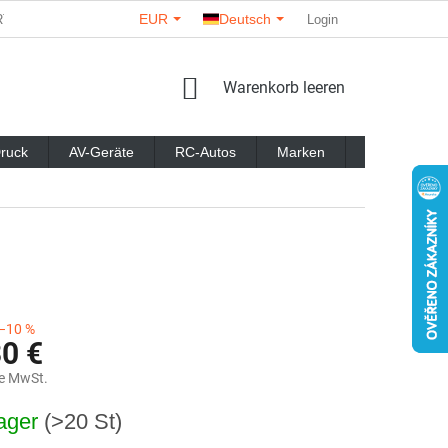
EUR
Deutsch
RTNER
ÜBER UNS
KONTAKTE
GESCHÄFTSBEWERTU
Login
WARENKORB
Warenkorb leeren
ruck
AV-Geräte
RC-Autos
Marken
Blog
–10 %
30 €
e MwSt.
reis:
ager
(>20 St)