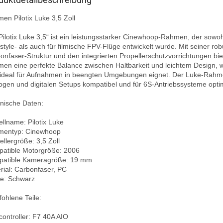
en Pilotix Luke 3,5 Zoll

Pilotix Luke 3,5“ ist ein leistungsstarker Cinewhoop-Rahmen, der sowohl
style- als auch für filmische FPV-Flüge entwickelt wurde. Mit seiner rob
onfaser-Struktur und den integrierten Propellerschutzvorrichtungen biet
en eine perfekte Balance zwischen Haltbarkeit und leichtem Design, w
 ideal für Aufnahmen in beengten Umgebungen eignet. Der Luke-Rahmen
ogen und digitalen Setups kompatibel und für 6S-Antriebssysteme optimi
nische Daten:

llname: Pilotix Luke

entyp: Cinewhoop

llergröße: 3,5 Zoll

atible Motorgröße: 2006

atible Kameragröße: 19 mm

rial: Carbonfaser, PC

e: Schwarz

ohlene Teile:

controller: F7 40A AIO
