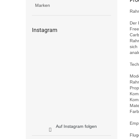
Marken
Rahm
Der 
Free
Instagram
Carb
Rahm
sich
anal
Tech
Mode
Rahm
Prope
Komp
Komp
Mate
Farb
Empf
Auf Instagram folgen
Flug