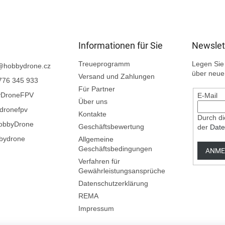
Informationen für Sie
Newslet
Treueprogramm
Legen Sie 
@
hobbydrone.cz
über neue
Versand und Zahlungen
776 345 933
Für Partner
yDroneFPV
E-Mail
Über uns
dronefpv
Kontakte
Durch di
obbyDrone
Geschäftsbewertung
der
Date
bydrone
Allgemeine
Geschäftsbedingungen
ANME
Verfahren für
Gewährleistungsansprüche
Datenschutzerklärung
REMA
Impressum