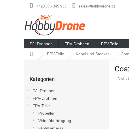
Zum
+420 776 345 933
sales@hobbydrone.cz
Inhalt
springen
DJI Drohnen
FPV-Drohnen
FPV-Teile
Startseite
FPV-Teile
Kabel und Stecker
Coax
S
Coa
e
Kategorien
i
Die
Kategorien
Nicht 
überspringen
t
durchs
e
Produ
DJI Drohnen
n
ist
FPV-Drohnen
l
0,0
von
FPV-Teile
e
5
i
Propeller
Stern
s
Videoübertragung
t
FPV-Kameras