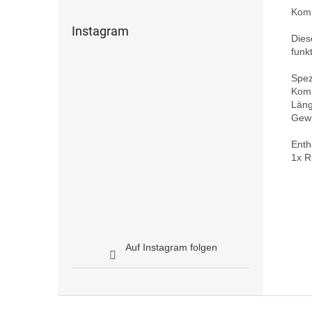
Komp
Instagram
Dies
funkt
Spezi
Kompa
Läng
Gewi
Enthä
Auf Instagram folgen
F