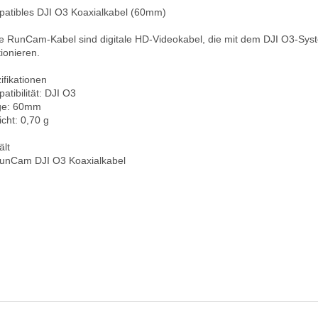
atibles DJI O3 Koaxialkabel (60mm)

e RunCam-Kabel sind digitale HD-Videokabel, die mit dem DJI O3-Syst
ionieren. 

fikationen

tibilität: DJI O3

e: 60mm

cht: 0,70 g

lt
