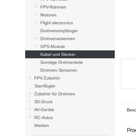
e
FPV-Rahmen
Motoren
Flight electronics
Drohnenempfänger
Drohnenantennen
GPS-Module
Kabel und Stecker
Sonstige Drohnenteile
Drohnen-Sensoren
FPV-Zubehör
Starrflügler
Zubehör für Drohnen
3D-Druck
AV-Geräte
Besc
RC-Autos
Marken
Pro