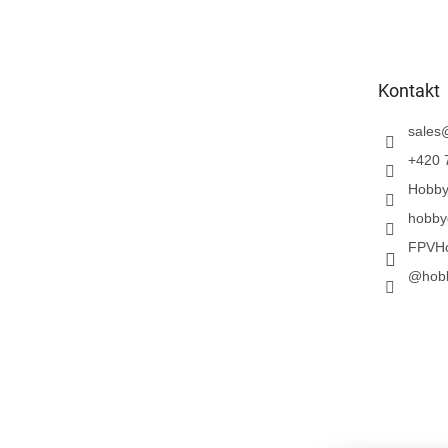
u
ß
z
e
Kontakt
i
l
sales
e
+420 
Hobb
hobby
FPVH
@hob