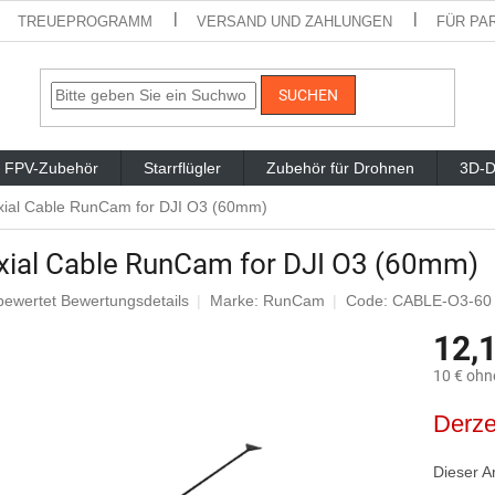
TREUEPROGRAMM
VERSAND UND ZAHLUNGEN
FÜR PA
SUCHEN
FPV-Zubehör
Starrflügler
Zubehör für Drohnen
3D-D
ial Cable RunCam for DJI O3 (60mm)
xial Cable RunCam for DJI O3 (60mm)
bewertet
Bewertungsdetails
Marke:
RunCam
Code: CABLE-O3-60
chnittliche
12,
ktbewertung
10 € ohn
Verkaufsp
Derze
en.
Dieser Ar