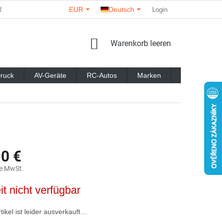
EUR
Deutsch
RTNER
ÜBER UNS
KONTAKTE
GESCHÄFTSBEWERTU
Login
WARENKORB
Warenkorb leeren
ruck
AV-Geräte
RC-Autos
Marken
Blog
10 €
e MwSt.
reis:
it nicht verfügbar
tikel ist leider ausverkauft…