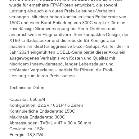
wurde für ernsthafte FPV-Piloten entwickelt, die sowohl 
Leistung als auch ein gutes Preis-Leistungs-Verhältnis 
verlangen. Mit einer hohen kontinuierlichen Entladerate von 
150C und einer Burst-Entladung von 300C sorgt er für eine 
zuverlässige Stromversorgung bei Renn-Drohnen und 
anspruchsvollen Flugmanövern. Sein kompaktes Design, der 
XT60-Entladestecker und die robuste 6S-Konfiguration 
machen ihn ideal für aggressive 5-Zoll-Setups. Als Teil der im 
Jahr 2024 eingeführten UCELL-Serie bietet dieser Akku ein 
ausgewogenes Verhältnis von Kosten und Qualität mit 
niedrigem Innenwiderstand, langer Lebensdauer und 
stoßfester Verpackung – perfekt für Piloten, die Profi-
Leistung zum fairen Preis suchen.

Technische Daten:

Kapazität: 850mAh  

Konfiguration: 22.2V / 6S1P / 6 Zellen  

Kontinuierliche Entladerate: 150C  

Maximale Entladerate: 300C  

Abmessungen: T×B×L = 47 × 30 × 56 mm  

Gewicht: ca. 152g  

Energie: 18,87Wh  
