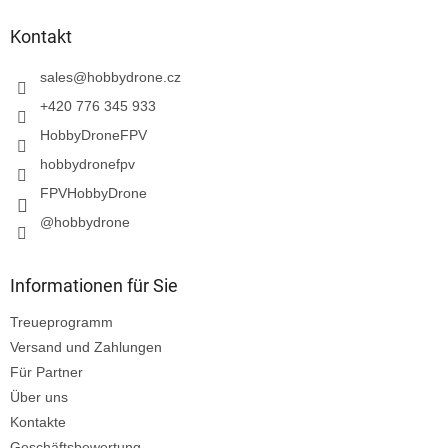
ß
z
Kontakt
e
i
sales
@
hobbydrone.cz
l
+420 776 345 933
e
HobbyDroneFPV
hobbydronefpv
FPVHobbyDrone
@hobbydrone
Informationen für Sie
Treueprogramm
Versand und Zahlungen
Für Partner
Über uns
Kontakte
Geschäftsbewertung