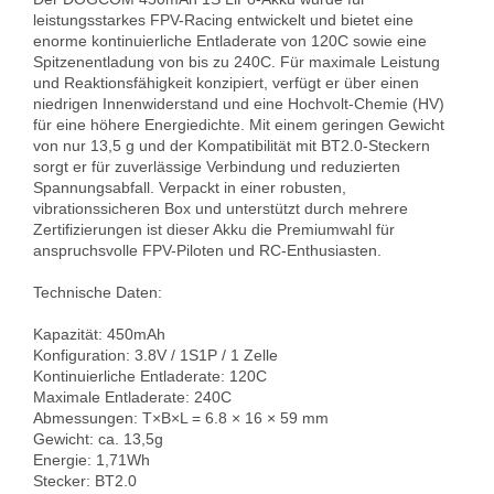
leistungsstarkes FPV-Racing entwickelt und bietet eine 
enorme kontinuierliche Entladerate von 120C sowie eine 
Spitzenentladung von bis zu 240C. Für maximale Leistung 
und Reaktionsfähigkeit konzipiert, verfügt er über einen 
niedrigen Innenwiderstand und eine Hochvolt-Chemie (HV) 
für eine höhere Energiedichte. Mit einem geringen Gewicht 
von nur 13,5 g und der Kompatibilität mit BT2.0-Steckern 
sorgt er für zuverlässige Verbindung und reduzierten 
Spannungsabfall. Verpackt in einer robusten, 
vibrationssicheren Box und unterstützt durch mehrere 
Zertifizierungen ist dieser Akku die Premiumwahl für 
anspruchsvolle FPV-Piloten und RC-Enthusiasten.

Technische Daten:

Kapazität: 450mAh  

Konfiguration: 3.8V / 1S1P / 1 Zelle  

Kontinuierliche Entladerate: 120C  

Maximale Entladerate: 240C  

Abmessungen: T×B×L = 6.8 × 16 × 59 mm  

Gewicht: ca. 13,5g  

Energie: 1,71Wh  

Stecker: BT2.0
