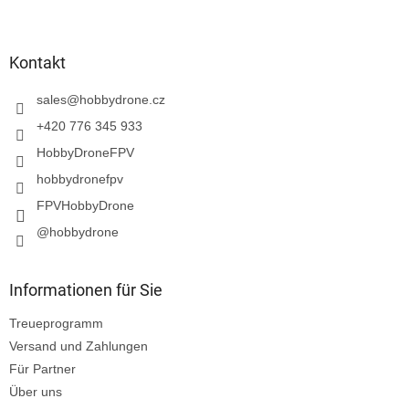
F
u
ß
z
Kontakt
e
i
sales
@
hobbydrone.cz
l
+420 776 345 933
e
HobbyDroneFPV
hobbydronefpv
FPVHobbyDrone
@hobbydrone
Informationen für Sie
Treueprogramm
Versand und Zahlungen
Für Partner
Über uns