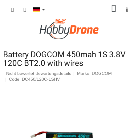
Zum
WARE
Inhalt
springen
Battery DOGCOM 450mah 1S 3.8V
120C BT2.0 with wires
Die
Nicht bewertet
Bewertungsdetails
Marke:
DOGCOM
durchschnittliche
Code: DC450/120C-1SHV
Produktbewertung
ist
0,0
von
5
Sternen.