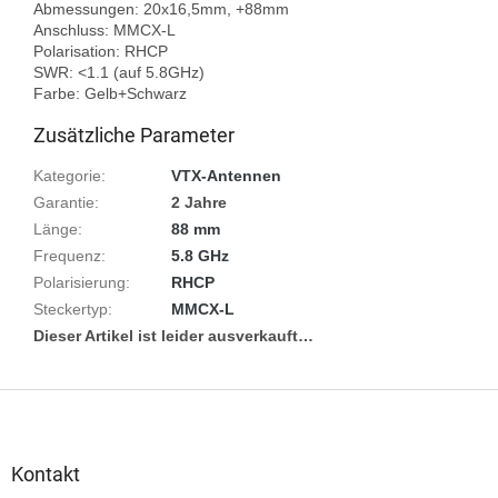
Abmessungen: 20x16,5mm, +88mm

Anschluss: MMCX-L

Polarisation: RHCP

SWR: <1.1 (auf 5.8GHz)

Zusätzliche Parameter
Kategorie
:
VTX-Antennen
Garantie
:
2 Jahre
Länge
:
88 mm
Frequenz
:
5.8 GHz
Polarisierung
:
RHCP
Steckertyp
:
MMCX-L
Dieser Artikel ist leider ausverkauft…
F
u
ß
z
Kontakt
e