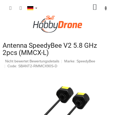
Zum
WARE
Inhalt
springen
Antenna SpeedyBee V2 5.8 GHz
2pcs (MMCX-L)
Die
Nicht bewertet
Bewertungsdetails
Marke:
SpeedyBee
durchschnittliche
Code: SBANT2-RMMCX90S-D
Produktbewertung
ist
0,0
von
5
Sternen.