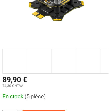
89,90 €
74,30 € HTVA
Prix
En stock
(5 pièce)
de
la
mesure: