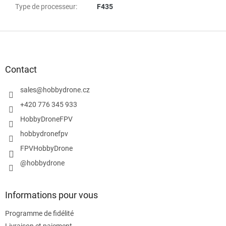
Type de processeur
:
F435
P
i
e
d
Contact
d
e
sales
@
hobbydrone.cz
p
+420 776 345 933
a
HobbyDroneFPV
g
e
hobbydronefpv
FPVHobbyDrone
@hobbydrone
Informations pour vous
Programme de fidélité
Livraison et paiement