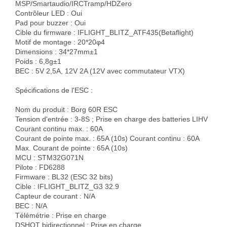
MSP/Smartaudio/IRCTramp/HDZero

Contrôleur LED : Oui

Pad pour buzzer : Oui

Cible du firmware : IFLIGHT_BLITZ_ATF435(Betaflight)

Motif de montage : 20*20φ4

Dimensions : 34*27mm±1

Poids : 6,8g±1

BEC : 5V 2,5A, 12V 2A (12V avec commutateur VTX)

Spécifications de l'ESC :

Nom du produit : Borg 60R ESC

Tension d'entrée : 3-8S ; Prise en charge des batteries LIHV

Courant continu max. : 60A

Courant de pointe max. : 65A (10s) Courant continu : 60A

Max. Courant de pointe : 65A (10s)

MCU : STM32G071N

Pilote : FD6288

Firmware : BL32 (ESC 32 bits)

Cible : IFLIGHT_BLITZ_G3 32.9

Capteur de courant : N/A

BEC : N/A

Télémétrie : Prise en charge

DSHOT bidirectionnel : Prise en charge
