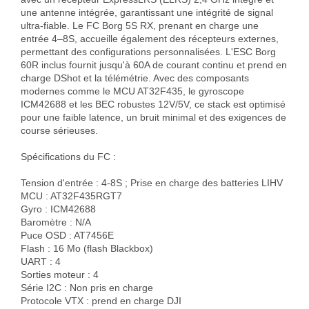
une antenne intégrée, garantissant une intégrité de signal 
ultra-fiable. Le FC Borg 5S RX, prenant en charge une 
entrée 4–8S, accueille également des récepteurs externes, 
permettant des configurations personnalisées. L'ESC Borg 
60R inclus fournit jusqu'à 60A de courant continu et prend en 
charge DShot et la télémétrie. Avec des composants 
modernes comme le MCU AT32F435, le gyroscope 
ICM42688 et les BEC robustes 12V/5V, ce stack est optimisé 
pour une faible latence, un bruit minimal et des exigences de 
course sérieuses.

Spécifications du FC :

Tension d'entrée : 4-8S ; Prise en charge des batteries LIHV

MCU : AT32F435RGT7

Gyro : ICM42688

Baromètre : N/A

Puce OSD : AT7456E

Flash : 16 Mo (flash Blackbox)

UART : 4

Sorties moteur : 4

Série I2C : Non pris en charge

Protocole VTX : prend en charge DJI 