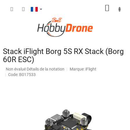
Aller
PANIE
au
contenu
D'ACH
Stack iFlight Borg 5S RX Stack (Borg
60R ESC)
L'évaluation
Non évalué
Détails de la notation
Marque:
iFlight
moyenne
Code: B017533
du
produit
est
de
0,0
sur
5
étoiles.