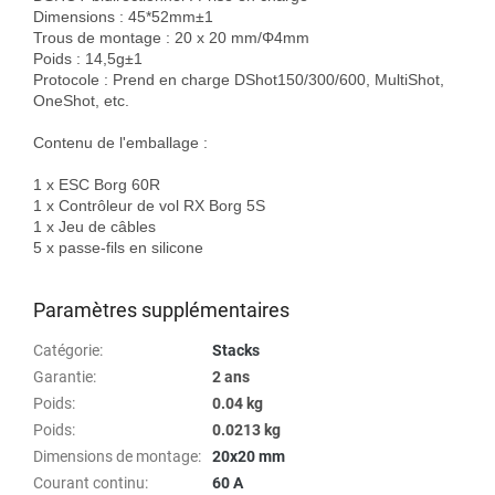
Dimensions : 45*52mm±1

Trous de montage : 20 x 20 mm/Φ4mm

Poids : 14,5g±1

Protocole : Prend en charge DShot150/300/600, MultiShot, 
OneShot, etc.

Contenu de l'emballage :

1 x ESC Borg 60R

1 x Contrôleur de vol RX Borg 5S

1 x Jeu de câbles

5 x passe-fils en silicone

Paramètres supplémentaires
Catégorie
:
Stacks
Garantie
:
2 ans
Poids
:
0.04 kg
Poids
:
0.0213 kg
Dimensions de montage
:
20x20 mm
Courant continu
:
60 A