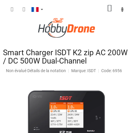
Aller
PANIE
au
contenu
D'ACH
Smart Charger ISDT K2 zip AC 200W
/ DC 500W Dual-Channel
L'évaluation
Non évalué
Détails de la notation
Marque:
ISDT
Code: 6956
moyenne
du
produit
est
de
0,0
sur
5
étoiles.