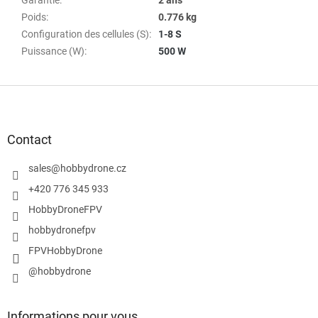
Poids
:
0.776 kg
Configuration des cellules (S)
:
1-8 S
Puissance (W)
:
500 W
P
i
e
d
Contact
d
e
sales
@
hobbydrone.cz
p
+420 776 345 933
a
HobbyDroneFPV
g
e
hobbydronefpv
FPVHobbyDrone
@hobbydrone
Informations pour vous