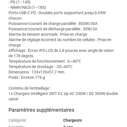
- Pb (1–14S)
- NiMH/NiCd (1–18S)
Ports USB-C PD : Doubles ports supportant jusqu'à 65W
chacun.
Puissance/courant de charge parallèle : 800W/30A
Puissance/courant de décharge parallèle : 30W/3A
Alarme de tension anormale : Prise en charge
Alarme de réglage incorrect du nombre de cellules : Prise en
charge
Affichage : Écran IPS LCD de 2,8 pouces avec angle de vision
de 178 degrés.
Température de fonctionnement : 0~40℃
Température de stockage : -20~60℃
Dimensions : 133×126×57,7 mm
Poids : Environ 776 g
Contenu de l'emballage :
1x Chargeur intelligent ISDT K2 zip AC 200W / DC 500W double
canal
Paramètres supplémentaires
Catégorie
:
Chargeurs
Garantie
:
2 ans