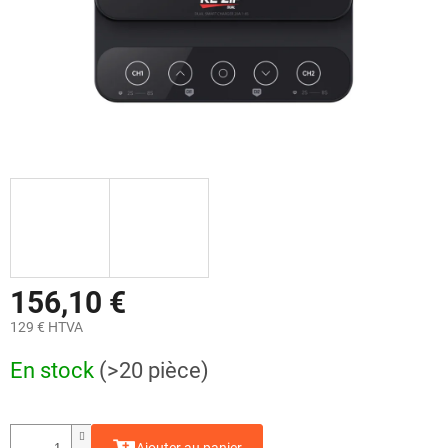
156,10 €
129 € HTVA
Prix
En stock
(>20 pièce)
de
la
mesure: