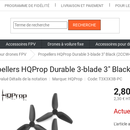
PROGRAMME DE FIDÉLITÉ
LIVRAISON ET PAIEMENT
POUR LE
RECHERCHE
Accessoires FPV
Drones à voilure fixe
Accessoires pour d
our drones FPV
Propellers HQProp Durable 3-blade 3" Black (2CC
pellers HQProp Durable 3-blade 3" Bl
uation
valué
Détails de la notation
Marque:
HQProp
Code: T3X3X3B-PC
nne
2,80
t
2,30 € H
Prix
Actue
de
la
mesure:
L'article
.