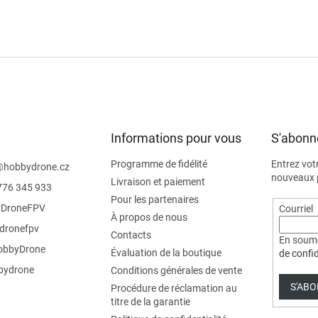
Informations pour vous
S'abonne
Programme de fidélité
Entrez vot
@
hobbydrone.cz
nouveaux p
Livraison et paiement
776 345 933
Pour les partenaires
DroneFPV
Courriel
À propos de nous
dronefpv
Contacts
En soume
bbyDrone
Évaluation de la boutique
de confid
ydrone
Conditions générales de vente
S'AB
Procédure de réclamation au
titre de la garantie