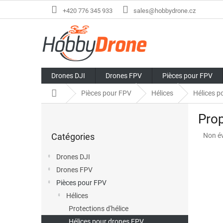
Aller
+420 776 345 933
sales@hobbydrone.cz
au
contenu
Drones DJI
Drones FPV
Pièces pour FPV
Accueil
Pièces pour FPV
Hélices
Hélices p
E
Pro
n
Sauter
c
L'éval
Catégories
Non é
les
a
moye
catégories
d
du
Drones DJI
r
produi
Drones FPV
é
est
de
Pièces pour FPV
0,0
Hélices
sur
Protections d'hélice
5
étoiles
Hélices pour drones FPV