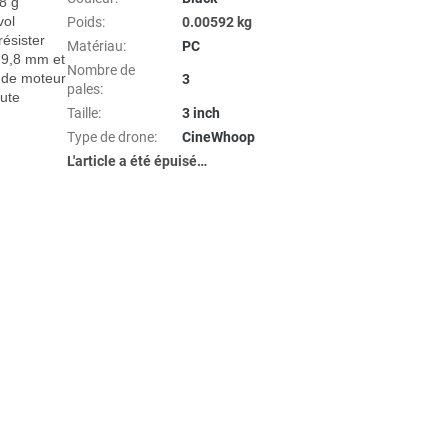
8 g 
ol 
Poids
:
0.00592 kg
ésister 
Matériau
:
PC
 9,8 mm et 
Nombre de
 de moteur 
3
pales
:
ute 
Taille
:
3 inch
Type de drone
:
CineWhoop
L'article a été épuisé…