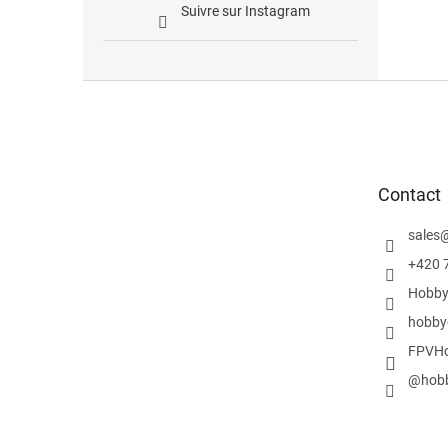
Suivre sur Instagram
P
i
e
d
d
Contact
e
p
sales
a
g
+420 
e
Hobby
hobby
FPVHo
@hobb