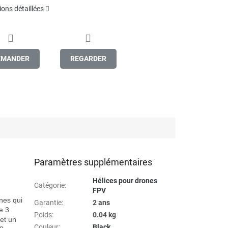
ons détaillées
EMANDER
REGARDER
Paramètres supplémentaires
Hélices pour drones
Catégorie
:
FPV
es qui 
Garantie
:
2 ans
 3 
Poids
:
0.04 kg
et un 
Couleur
:
Black