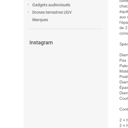
cont
Gadgets audiovisuels
chac
équi
Drones terrestres UGV
aux 
Marques
l'ép
de 2
cons
Instagram
Spéci
Diam
Pas :
Pales
Maté
Poid
Diam
Épai
Diam
Coule
Cont
2 × 
2 × 