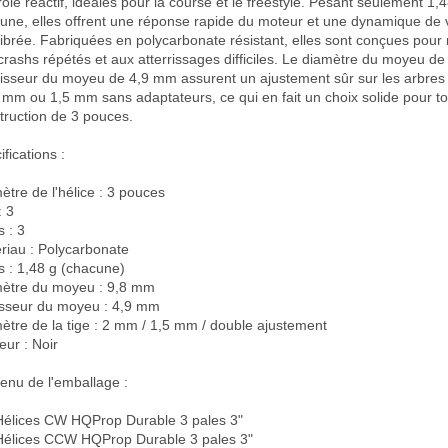
rôle réactif, idéales pour la course et le freestyle. Pesant seulement 1,4
une, elles offrent une réponse rapide du moteur et une dynamique de v
librée. Fabriquées en polycarbonate résistant, elles sont conçues pour r
crashs répétés et aux atterrissages difficiles. Le diamètre du moyeu de
aisseur du moyeu de 4,9 mm assurent un ajustement sûr sur les arbres
 mm ou 1,5 mm sans adaptateurs, ce qui en fait un choix solide pour to
truction de 3 pouces.

fications :

ètre de l'hélice : 3 pouces

 3

 : 3

riau : Polycarbonate

s : 1,48 g (chacune)

ètre du moyeu : 9,8 mm

sseur du moyeu : 4,9 mm

ètre de la tige : 2 mm / 1,5 mm / double ajustement

ur : Noir

enu de l'emballage :

Hélices CW HQProp Durable 3 pales 3"

Hélices CCW HQProp Durable 3 pales 3"
