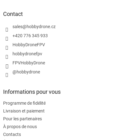
e
d
Contact
d
e
sales
@
hobbydrone.cz
p
+420 776 345 933
a
HobbyDroneFPV
g
e
hobbydronefpv
FPVHobbyDrone
@hobbydrone
Informations pour vous
Programme de fidélité
Livraison et paiement
Pour les partenaires
À propos de nous
Contacts