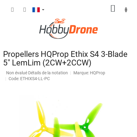
Aller
PANIE
au
contenu
D'ACH
Propellers HQProp Ethix S4 3-Blade
5" LemLim (2CW+2CCW)
L'évaluation
Non évalué
Détails de la notation
Marque:
HQProp
moyenne
Code: ETHIXS4-LL-PC
du
produit
est
de
0,0
sur
5
étoiles.