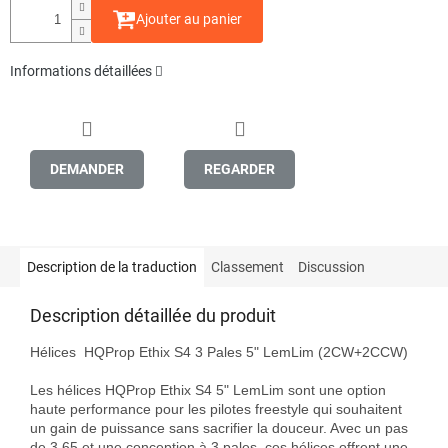
Ajouter au panier
Informations détaillées
DEMANDER
REGARDER
Description de la traduction
Classement
Discussion
Description détaillée du produit
Hélices  HQProp Ethix S4 3 Pales 5" LemLim (2CW+2CCW)

Les hélices HQProp Ethix S4 5" LemLim sont une option 
haute performance pour les pilotes freestyle qui souhaitent 
un gain de puissance sans sacrifier la douceur. Avec un pas 
de 3,65 et une conception à 3 pales, ces hélices offrent une 