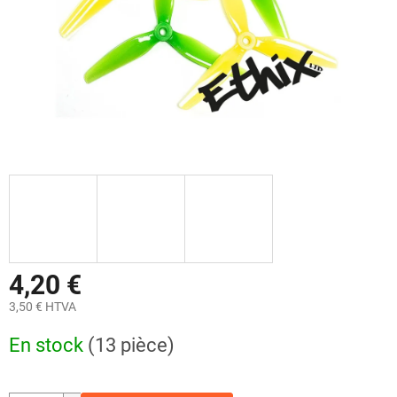
4,20 €
3,50 € HTVA
Prix
En stock
(13 pièce)
de
la
mesure: