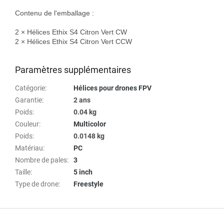
Contenu de l'emballage :

2 × Hélices Ethix S4 Citron Vert CW

2 × Hélices Ethix S4 Citron Vert CCW

Paramètres supplémentaires
Catégorie
:
Hélices pour drones FPV
Garantie
:
2 ans
Poids
:
0.04 kg
Couleur
:
Multicolor
Poids
:
0.0148 kg
Matériau
:
PC
Nombre de pales
:
3
Taille
:
5 inch
Type de drone
:
Freestyle
P
i