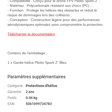
- Compatibilité : Conçu pour le drone FPV Pilotix Spark 2" ;

- Matériau : Polycarbonate résistant aux chocs (PC) ;

- Fonction : Protège les hélices des obstacles et réduit le 
risque de dommages lors des collisions ;

- Conception : Construction légère pour des performances 
aérodynamiques optimales sans compromettre la protection.

Télécharger la documentation
Contenu de l'emballage :

1 x Garde-hélice Pilotix Spark 2" Bleu

Paramètres supplémentaires
Catégorie
:
Protections d'hélice
Garantie
:
2 ans
Poids
:
0.06 kg
EAN
:
5061099734783