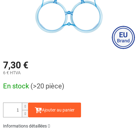
7,30 €
6 € HTVA
Prix
En stock
(>20 pièce)
de
la
mesure:
Ajouter au panier
Informations détaillées