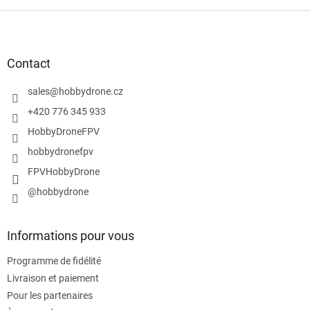
P
i
e
d
Contact
d
e
sales
@
hobbydrone.cz
p
+420 776 345 933
a
HobbyDroneFPV
g
e
hobbydronefpv
FPVHobbyDrone
@hobbydrone
Informations pour vous
Programme de fidélité
Livraison et paiement
Pour les partenaires