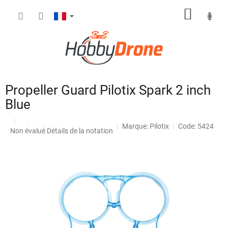
Aller
PANIE
au
contenu
D'ACH
Propeller Guard Pilotix Spark 2 inch
Blue
Marque:
Pilotix
Code: 5424
L'évaluation
Non évalué
Détails de la notation
moyenne
du
produit
est
de
0,0
sur
5
étoiles.