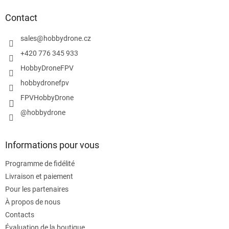
e
d
Contact
d
e
sales
@
hobbydrone.cz
p
+420 776 345 933
a
HobbyDroneFPV
g
e
hobbydronefpv
FPVHobbyDrone
@hobbydrone
Informations pour vous
Programme de fidélité
Livraison et paiement
Pour les partenaires
À propos de nous
Contacts
Évaluation de la boutique