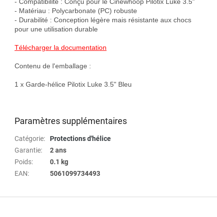
- Compatibilité : Conçu pour le Cinewhoop Pilotix Luke 3.5"

- Matériau : Polycarbonate (PC) robuste

- Durabilité : Conception légère mais résistante aux chocs 
pour une utilisation durable

Télécharger la documentation
Contenu de l'emballage :

1 x Garde-hélice Pilotix Luke 3.5" Bleu

Paramètres supplémentaires
Catégorie
:
Protections d'hélice
Garantie
:
2 ans
Poids
:
0.1 kg
EAN
:
5061099734493
P
i