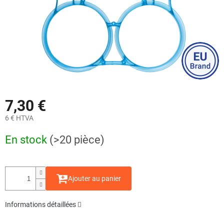
7,30 €
6 € HTVA
Prix
En stock
(>20 pièce)
de
la
mesure:
Ajouter au panier
Informations détaillées