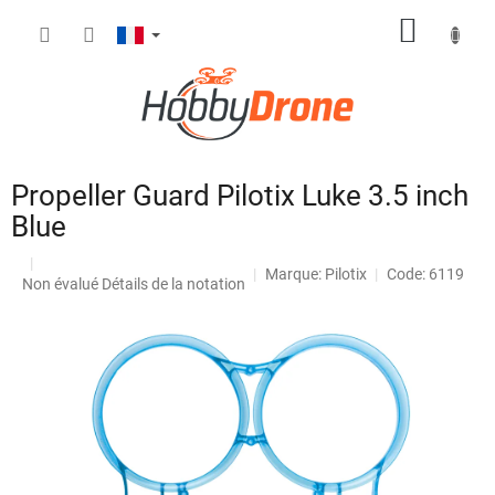
Aller
PANIE
au
contenu
D'ACH
Propeller Guard Pilotix Luke 3.5 inch
Blue
Marque:
Pilotix
Code: 6119
L'évaluation
Non évalué
Détails de la notation
moyenne
du
produit
est
de
0,0
sur
5
étoiles.