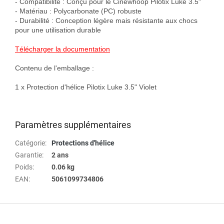
- Compatibilité : Conçu pour le Cinewhoop Pilotix Luke 3.5"

- Matériau : Polycarbonate (PC) robuste

- Durabilité : Conception légère mais résistante aux chocs 
pour une utilisation durable

Télécharger la documentation
Contenu de l'emballage :

1 x Protection d'hélice Pilotix Luke 3.5" Violet

Paramètres supplémentaires
Catégorie
:
Protections d'hélice
Garantie
:
2 ans
Poids
:
0.06 kg
EAN
:
5061099734806
P
i