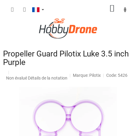
Aller
PANIE
au
contenu
D'ACH
Propeller Guard Pilotix Luke 3.5 inch
Purple
Marque:
Pilotix
Code: 5426
L'évaluation
Non évalué
Détails de la notation
moyenne
du
produit
est
de
0,0
sur
5
étoiles.