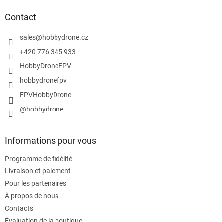
e
d
Contact
d
e
sales
@
hobbydrone.cz
p
+420 776 345 933
a
HobbyDroneFPV
g
e
hobbydronefpv
FPVHobbyDrone
@hobbydrone
Informations pour vous
Programme de fidélité
Livraison et paiement
Pour les partenaires
À propos de nous
Contacts
Évaluation de la boutique