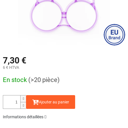
7,30 €
6 € HTVA
Prix
En stock
(>20 pièce)
de
la
mesure:
Ajouter au panier
Informations détaillées