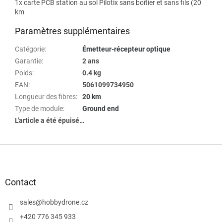
1x carte PCB station au sol Pilotix sans boîtier et sans fils (20
km
Paramètres supplémentaires
Catégorie
:
Émetteur-récepteur optique
Garantie
:
2 ans
Poids
:
0.4 kg
EAN
:
5061099734950
Longueur des fibres
:
20 km
Type de module
:
Ground end
L'article a été épuisé…
P
i
e
d
Contact
d
e
sales
@
hobbydrone.cz
p
+420 776 345 933