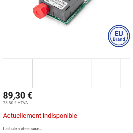
89,30 €
73,80 € HTVA
Prix
Actuellement indisponible
de
la
mesure:
L'article a été épuisé…