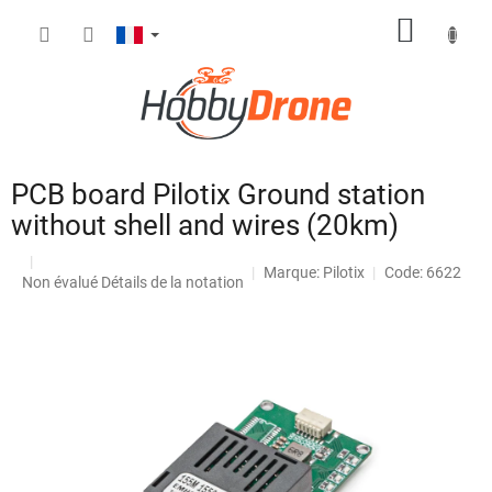
Aller
PANIE
au
contenu
D'ACH
PCB board Pilotix Ground station
without shell and wires (20km)
Marque:
Pilotix
Code: 6622
L'évaluation
Non évalué
Détails de la notation
moyenne
du
produit
est
de
0,0
sur
5
étoiles.