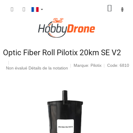
Aller
PANIE
au
contenu
D'ACH
Optic Fiber Roll Pilotix 20km SE V2
Marque:
Pilotix
Code: 6810
L'évaluation
Non évalué
Détails de la notation
moyenne
du
produit
est
de
0,0
sur
5
étoiles.