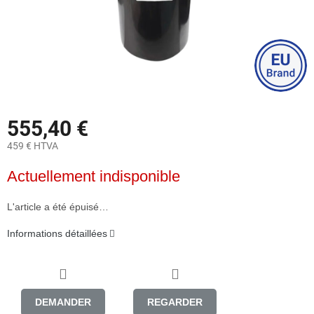
555,40 €
459 € HTVA
Prix
Actuellement indisponible
de
la
mesure:
L'article a été épuisé…
Informations détaillées
DEMANDER
REGARDER