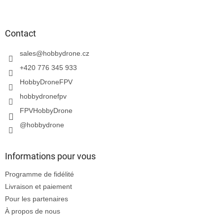
P
i
e
d
Contact
d
e
sales
@
hobbydrone.cz
p
+420 776 345 933
a
HobbyDroneFPV
g
e
hobbydronefpv
FPVHobbyDrone
@hobbydrone
Informations pour vous
Programme de fidélité
Livraison et paiement
Pour les partenaires
À propos de nous