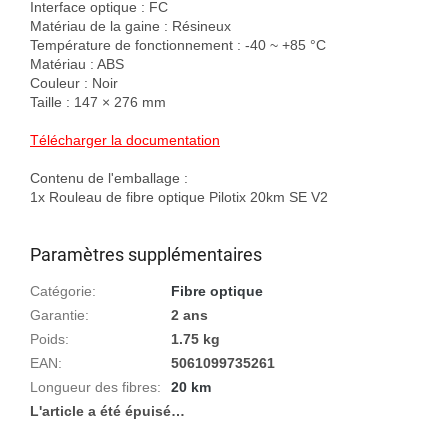
Interface optique : FC

Matériau de la gaine : Résineux

Température de fonctionnement : -40 ~ +85 °C

Matériau : ABS

Couleur : Noir

Taille : 147 × 276 mm

Télécharger la documentation
Contenu de l'emballage :

1x Rouleau de fibre optique Pilotix 20km SE V2
Paramètres supplémentaires
Catégorie
:
Fibre optique
Garantie
:
2 ans
Poids
:
1.75 kg
EAN
:
5061099735261
Longueur des fibres
:
20 km
L'article a été épuisé…