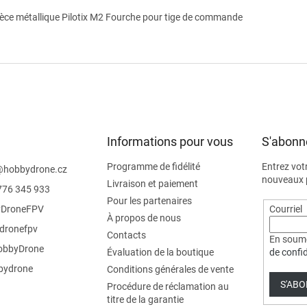
ièce métallique Pilotix M2 Fourche pour tige de commande
Informations pour vous
S'abonne
Programme de fidélité
Entrez vot
@
hobbydrone.cz
nouveaux p
Livraison et paiement
776 345 933
Pour les partenaires
DroneFPV
Courriel
À propos de nous
dronefpv
Contacts
En soume
bbyDrone
Évaluation de la boutique
de confid
ydrone
Conditions générales de vente
S'AB
Procédure de réclamation au
titre de la garantie