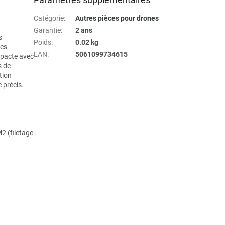
Catégorie
:
Autres pièces pour drones
Garantie
:
2 ans
s
Poids
:
0.02 kg
les
EAN
:
5061099734615
mpacte avec
s de
tion
 précis.
2 (filetage