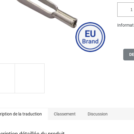
.
Informati
D
ription de la traduction
Classement
Discussion
cription détaillée du produit