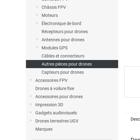
étoiles
Châssis FPV
Moteurs
Électronique de bord
Récepteurs pour drones
Antennes pour drones
Modules GPS
Câbles et connecteurs
Autres pièces pour drones
Capteurs pour drones
Accessoires FPV
Drones à voilure fixe
Accessoires pour drones
Impression 3D
Gadgets audiovisuels
Desc
Drones terrestres UGV
Marques
Des