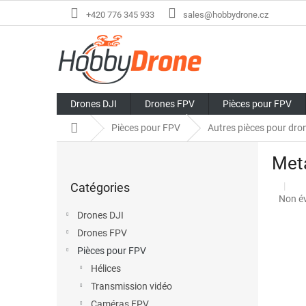
Aller
+420 776 345 933
sales@hobbydrone.cz
au
contenu
Drones DJI
Drones FPV
Pièces pour FPV
Accueil
Pièces pour FPV
Autres pièces pour dro
E
Meta
n
Sauter
c
Catégories
les
a
L'éval
Non é
catégories
d
moye
Drones DJI
r
du
Drones FPV
é
produi
est
Pièces pour FPV
de
Hélices
0,0
Transmission vidéo
sur
5
Caméras FPV