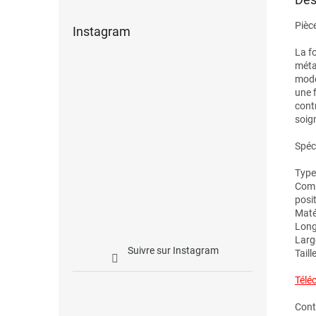
Pièc
Instagram
La f
métal
modè
une 
cont
soig
Spéci
Type
Comp
posit
Maté
Long
Larg
Suivre sur Instagram
Taill
Télé
Cont