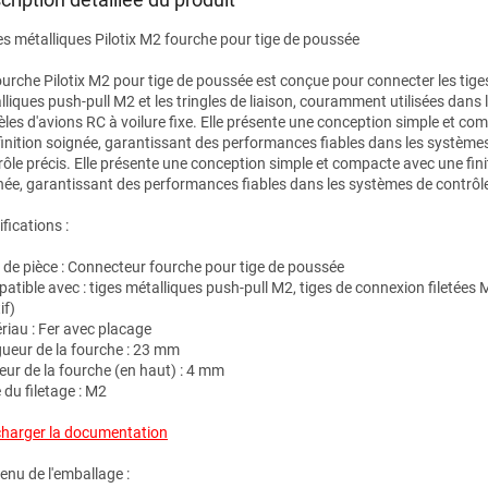
es métalliques Pilotix M2 fourche pour tige de poussée
ourche Pilotix M2 pour tige de poussée est conçue pour connecter les tige
liques push-pull M2 et les tringles de liaison, couramment utilisées dans 
les d'avions RC à voilure fixe. Elle présente une conception simple et co
finition soignée, garantissant des performances fiables dans les système
rôle précis. Elle présente une conception simple et compacte avec une fini
née, garantissant des performances fiables dans les systèmes de contrôle
fications :
 de pièce : Connecteur fourche pour tige de poussée
atible avec : tiges métalliques push-pull M2, tiges de connexion filetées M
if)
riau : Fer avec placage
ueur de la fourche : 23 mm
eur de la fourche (en haut) : 4 mm
e du filetage : M2
charger la documentation
enu de l'emballage :