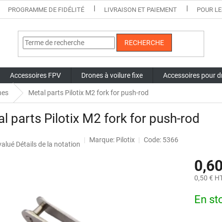
PROGRAMME DE FIDÉLITÉ
LIVRAISON ET PAIEMENT
POUR LE
RECHERCHE
Accessoires FPV
Drones à voilure fixe
Accessoires pour d
nes
Metal parts Pilotix M2 fork for push-rod
l parts Pilotix M2 fork for push-rod
Marque:
Pilotix
Code: 5366
uation
valué
Détails de la notation
nne
0,60
t
0,50 € H
Prix
En st
de
la
mesure: