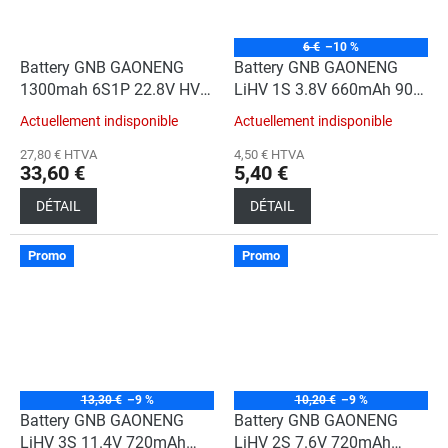
6 €
–10 %
Battery GNB GAONENG
Battery GNB GAONENG
1300mah 6S1P 22.8V HV
LiHV 1S 3.8V 660mAh 90C
160C XH- JST 7P XT60
A30 Cabled
Actuellement indisponible
Actuellement indisponible
27,80 € HTVA
4,50 € HTVA
33,60 €
5,40 €
DÉTAIL
DÉTAIL
Promo
Promo
13,30 €
–9 %
10,20 €
–9 %
Battery GNB GAONENG
Battery GNB GAONENG
LiHV 3S 11.4V 720mAh
LiHV 2S 7.6V 720mAh