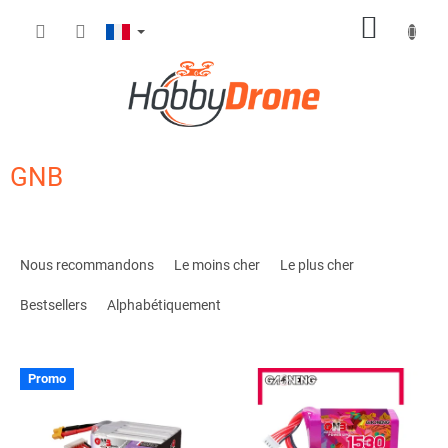
Aller
PANIE
au
contenu
D'ACH
GNB
T
r
Nous recommandons
Le moins cher
Le plus cher
i
d
Bestsellers
Alphabétiquement
e
s
L
p
Promo
i
r
s
o
t
d