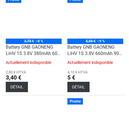
3,70 €
–8 %
5,50 €
–9 %
Battery GNB GAONENG
Battery GNB GAONENG
LiHV 1S 3.8V 380mAh 60C
LiHV 1S 3.8V 660mAh 90C
PH2.0 Plastic Head
PH2.0 Cabled
Actuellement indisponible
Actuellement indisponible
2,80 € HTVA
4,10 € HTVA
3,40 €
5 €
DÉTAIL
DÉTAIL
Promo