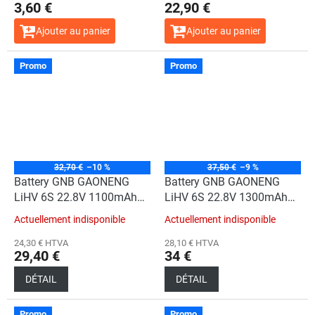
3,60 €
22,90 €
Ajouter au panier
Ajouter au panier
Promo
Promo
32,70 €
–10 %
37,50 €
–9 %
Battery GNB GAONENG
Battery GNB GAONENG
LiHV 6S 22.8V 1100mAh
LiHV 6S 22.8V 1300mAh
120C XT60
120C XT60
Actuellement indisponible
Actuellement indisponible
24,30 € HTVA
28,10 € HTVA
29,40 €
34 €
DÉTAIL
DÉTAIL
Promo
Promo