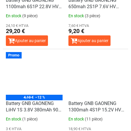
Battery GNB GAONENG
Battery GNB GAONENG
1100mah 6S1P 22.8V HV
650mah 2S1P 7.6V HV
160C XH- JST 7P XT60
160C XH- JST 3P XT30
En stock
(9 pièce)
En stock
(3 pièce)
24,10 € HTVA
7,60 € HTVA
29,20 €
9,20 €
Ajouter au panier
Ajouter au panier
Promo
4,10 €
–12 %
Battery GNB GAONENG
Battery GNB GAONENG
LiHV 1S 3.8V 380mAh 90C
1300mah 4S1P 15.2V HV
PH2.0 Cabled
160C XH- JST 5P XT60
En stock
(1 pièce)
En stock
(11 pièce)
3 € HTVA
18,90 € HTVA