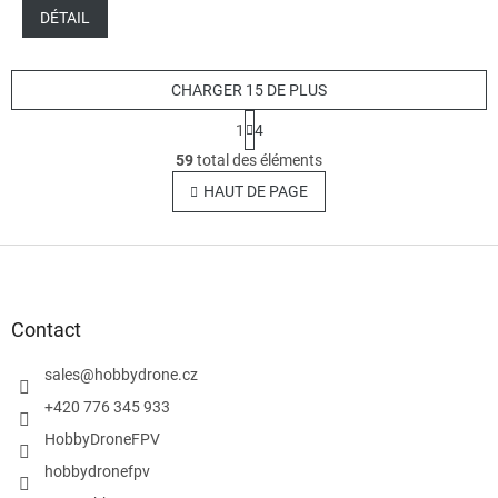
DÉTAIL
CHARGER 15 DE PLUS
P
1
4
a
C
g
59
total des éléments
o
i
n
HAUT DE PAGE
n
t
a
t
r
i
P
ô
o
l
i
n
e
e
d
d
Contact
e
d
s
e
sales
@
hobbydrone.cz
l
p
i
+420 776 345 933
s
a
HobbyDroneFPV
t
g
e
e
hobbydronefpv
s