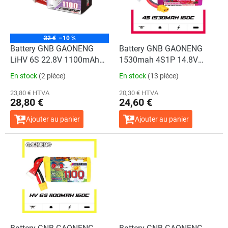
e
u
d
i
e
t
s
s
32 €
–10 %
p
Battery GNB GAONENG
Battery GNB GAONENG
r
LiHV 6S 22.8V 1100mAh
1530mah 4S1P 14.8V
o
60C XT30
160C XH-JST 5P XT60
En stock
(2 pièce)
En stock
(13 pièce)
d
u
23,80 € HTVA
20,30 € HTVA
28,80 €
24,60 €
i
t
Ajouter au panier
Ajouter au panier
s