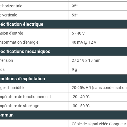
e horizontale
95°
 verticale
53°
écification électrique
sion d'entrée
5 - 40 V
nsommation d'énergie
40 mA @ 12 V
écifications mécaniques
mension
27 x 19 x 19 mm
ids
9
g
nditions d'exploitation
age d'humidité
20-95% HR (sans condensation
mpérature de fonctionnement
-20 - 40 °C
mpérature de stockage
-30 - 50 °C
ommun
Câble de signal vidéo (longueu