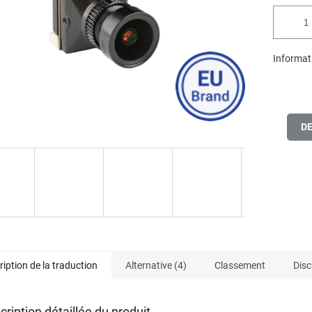
.
Informati
D
ription de la traduction
Alternative (4)
Classement
Disc
cription détaillée du produit