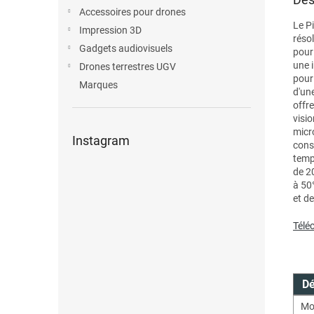
Accessoires pour drones
Le P
Impression 3D
réso
Gadgets audiovisuels
pour
une i
Drones terrestres UGV
pour
Marques
d'un
offr
visio
micr
Instagram
cons
temp
de 2
à 50
et d
Télé
Dé
Mo