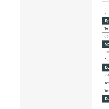
Vu
Vue
Sp
Ten
Co
Sp
Di
Po
Co
Pl
Te
Te
C