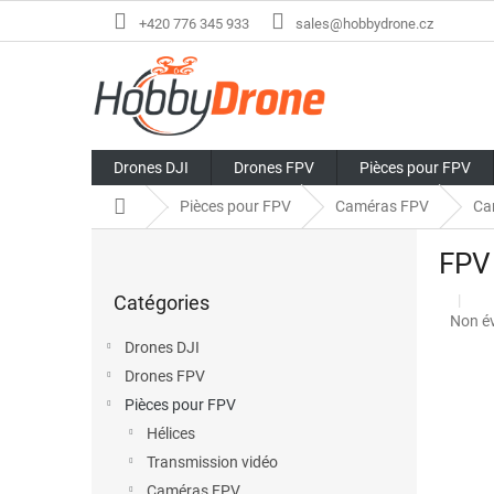
Aller
+420 776 345 933
sales@hobbydrone.cz
au
contenu
Drones DJI
Drones FPV
Pièces pour FPV
Accueil
Pièces pour FPV
Caméras FPV
Ca
E
FPV 
n
Sauter
c
Catégories
les
a
L'éval
Non é
catégories
d
moye
Drones DJI
r
du
Drones FPV
é
produi
est
Pièces pour FPV
de
Hélices
0,0
Transmission vidéo
sur
5
Caméras FPV