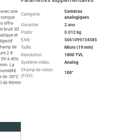
 avec une
Caméras
Catégorie
:
t conçue
analogiques
o offre
Garantie
:
2 ans
de bruit 3D
Poids
:
0.012 kg
atique et
EAN
:
5061099734585
bjectif
 champ de
Taille
:
Micro (19 mm)
ure 2.8
Résolution
:
1800 TVL
 5V à 40V,
Système vidéo
:
Analog
9mm. La
Champ de vision
'humidité
100°
(FOV)
:
e de -30°C
OSD de 90mm