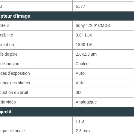
U
6577
pteur d'image
pteur
Sony 1/2.9" CMOS
sibilité
0.01
Lux
solution
1800
TVL
lle de pixel
2.8x2.8 μm
de jour/nuit
Couleur
des d'exposition
Auto
lance des blancs
Auto
uction du bruit
3D
tie vidéo
Analogique
jectif
F1.0
ngueur focale
2.8 mm