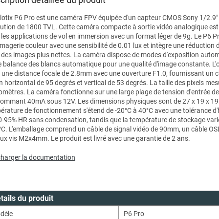
ilotix P6 Pro est une caméra FPV équipée d'un capteur CMOS Sony 1/2.9"
lution de 1800 TVL. Cette caméra compacte à sortie vidéo analogique es
 les applications de vol en immersion avec un format léger de 9g. Le P6 Pr
magerie couleur avec une sensibilité de 0.01 lux et intègre une réduction 
 des images plus nettes. La caméra dispose de modes d'exposition autom
e balance des blancs automatique pour une qualité d'image constante. L'o
e une distance focale de 2.8mm avec une ouverture F1.0, fournissant un
n horizontal de 95 degrés et vertical de 53 degrés. La taille des pixels mes
omètres. La caméra fonctionne sur une large plage de tension d'entrée de
ommant 40mA sous 12V. Les dimensions physiques sont de 27 x 19 x 1
érature de fonctionnement s'étend de -20°C à 40°C avec une tolérance d
0-95% HR sans condensation, tandis que la température de stockage vari
°C. L'emballage comprend un câble de signal vidéo de 90mm, un câble 
eux vis M2x4mm. Le produit est livré avec une garantie de 2 ans.
charger la documentation
tails du produit
dèle
P6 Pro