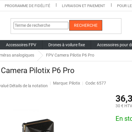
PROGRAMME DE FIDÉLITÉ
LIVRAISON ET PAIEMENT
POUR LE
RECHERCHE
Accessoires FPV
Drones à voilure fixe
Accessoires pour d
méras analogiques
FPV Camera Pilotix P6 Pro
Camera Pilotix P6 Pro
Marque:
Pilotix
Code: 6577
uation
valué
Détails de la notation
nne
36,
t
30 € HT
Prix
En st
de
la
mesure: