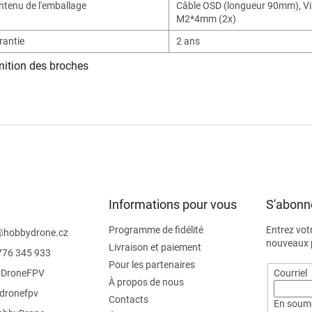
ntenu de l'emballage
Câble OSD (longueur 90mm)
,
Vi
M2*4mm (2x)
rantie
2 ans
nition des broches
Informations pour vous
S'abonne
Programme de fidélité
Entrez vot
@
hobbydrone.cz
nouveaux p
Livraison et paiement
776 345 933
Pour les partenaires
DroneFPV
Courriel
À propos de nous
dronefpv
Contacts
En soume