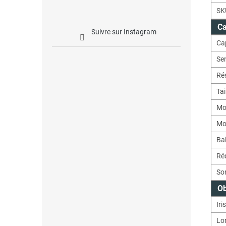
SK
Ca
Suivre sur Instagram
Ca
Sen
Ré
Tai
Mo
Mo
Ba
Réd
Sor
Ob
Iris
Lo