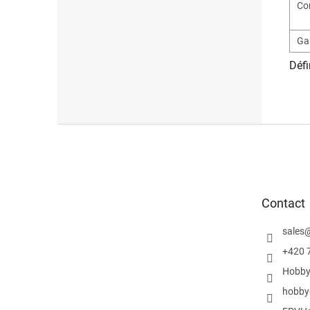
Co
Ga
Défi
P
i
e
d
d
Contact
e
p
sales
a
g
+420 
e
Hobby
hobby