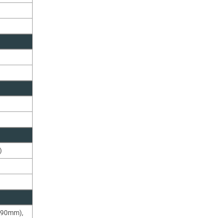
)
r 90mm)
,