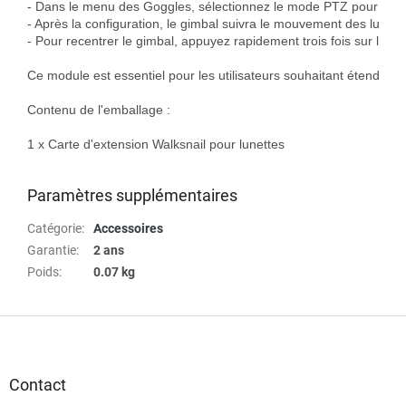
- Dans le menu des Goggles, sélectionnez le mode PTZ pour activer 
- Après la configuration, le gimbal suivra le mouvement des lunette
- Pour recentrer le gimbal, appuyez rapidement trois fois sur le bo
Ce module est essentiel pour les utilisateurs souhaitant étendre le
Contenu de l'emballage :

1 x Carte d'extension Walksnail pour lunettes

Paramètres supplémentaires
Catégorie
:
Accessoires
Garantie
:
2 ans
Poids
:
0.07 kg
P
i
e
d
Contact
d