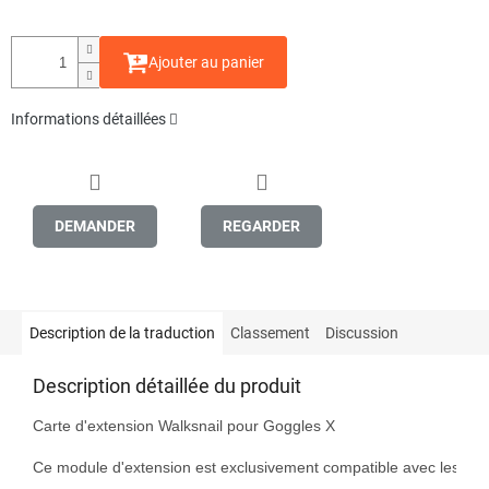
la
mesure:
Ajouter au panier
Informations détaillées
DEMANDER
REGARDER
Description de la traduction
Classement
Discussion
Description détaillée du produit
Carte d'extension Walksnail pour Goggles X

Ce module d'extension est exclusivement compatible avec les modèl