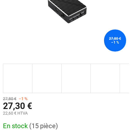
27,80 €
–1 %
27,80 €
–1 %
27,30 €
22,60 € HTVA
Prix
En stock
(15 pièce)
de