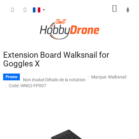
Aller
PANIE
au
contenu
D'ACH
Extension Board Walksnail for
Goggles X
Marque:
Walksnail
Promo
L'évaluation
Non évalué
Détails de la notation
moyenne
Code: WN02-FP007
du
produit
est
de
0,0
sur
5
étoiles.