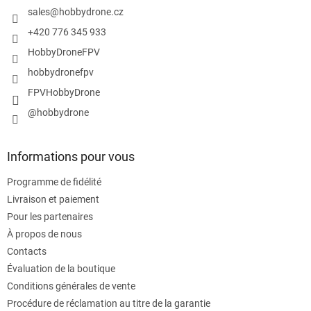
e
sales
@
hobbydrone.cz
p
+420 776 345 933
a
HobbyDroneFPV
g
e
hobbydronefpv
FPVHobbyDrone
@hobbydrone
Informations pour vous
Programme de fidélité
Livraison et paiement
Pour les partenaires
À propos de nous
Contacts
Évaluation de la boutique
Conditions générales de vente
Procédure de réclamation au titre de la garantie