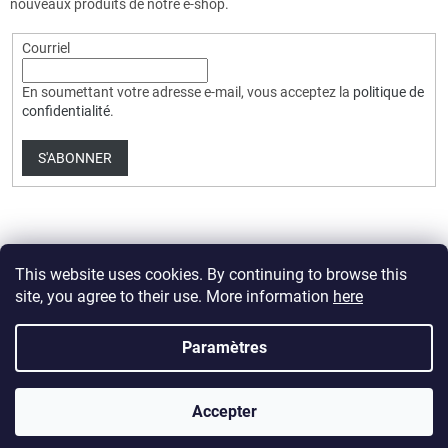
nouveaux produits de notre e-shop.
Courriel
En soumettant votre adresse e-mail, vous acceptez la
politique de
confidentialité
.
S'ABONNER
This website uses cookies. By continuing to browse this
site, you agree to their use. More information
here
Créé par Shoptet Premium
Paramètres
Copyright 2026
HobbyDrone.cz
. Tous droits réservés.
Modifier les
Accepter
paramètres des cookies