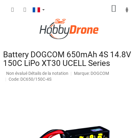
Aller
PANIE
au
contenu
D'ACH
Battery DOGCOM 650mAh 4S 14.8V
150C LiPo XT30 UCELL Series
L'évaluation
Non évalué
Détails de la notation
Marque:
DOGCOM
moyenne
Code: DC650/150C-4S
du
produit
est
de
0,0
sur
5
étoiles.