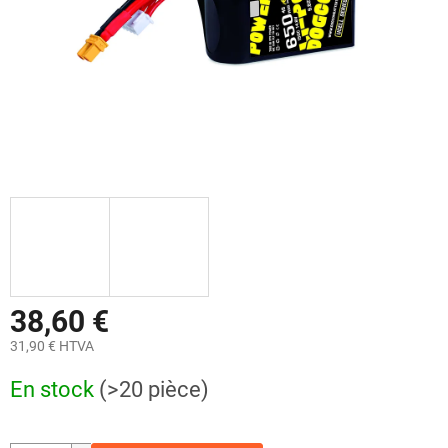
38,60 €
31,90 € HTVA
Prix
En stock
(>20 pièce)
de
la
mesure: