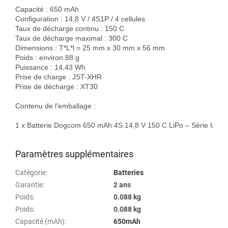
Capacité : 650 mAh

Configuration : 14,8 V / 4S1P / 4 cellules

Taux de décharge continu : 150 C

Taux de décharge maximal : 300 C

Dimensions : T*L*l = 25 mm x 30 mm x 56 mm

Poids : environ 88 g

Puissance : 14,43 Wh

Prise de charge : JST-XHR

Prise de décharge : XT30

Contenu de l'emballage :

1 x Batterie Dogcom 650 mAh 4S 14,8 V 150 C LiPo – Série UCEL
Paramètres supplémentaires
Catégorie
:
Batteries
Garantie
:
2 ans
Poids
:
0.088 kg
Poids
:
0.088 kg
Capacité (mAh)
:
650mAh