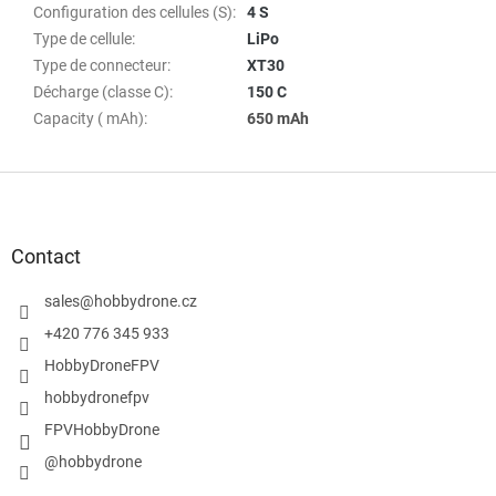
Configuration des cellules (S)
:
4 S
Type de cellule
:
LiPo
Type de connecteur
:
XT30
Décharge (classe C)
:
150 C
Capacity ( mAh)
:
650 mAh
P
i
e
d
Contact
d
e
sales
@
hobbydrone.cz
p
+420 776 345 933
a
HobbyDroneFPV
g
e
hobbydronefpv
FPVHobbyDrone
@hobbydrone