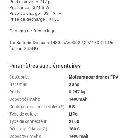
Poids : environ 247 g

Puissance : 32,86 Wh

Prise de charge : JST-XHR

Prise de décharge : XT60

Contenu de l'emballage :

1 x Batterie Dogcom 1480 mAh 6S 22,2 V 160 C LiPo – 
Édition SBANG

Paramètres supplémentaires
Catégorie
:
Moteurs pour drones FPV
Garantie
:
2 ans
Poids
:
0.247 kg
Capacité (mAh)
:
1480mAh
Configuration des cellules (S)
:
6 S
Type de cellule
:
LiPo
Type de connecteur
:
XT60
Décharge (classe C)
:
160 C
Capacity ( mAh)
:
1480 mAh