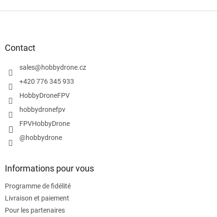
P
i
e
d
Contact
d
e
sales
@
hobbydrone.cz
p
+420 776 345 933
a
HobbyDroneFPV
g
e
hobbydronefpv
FPVHobbyDrone
@hobbydrone
Informations pour vous
Programme de fidélité
Livraison et paiement
Pour les partenaires