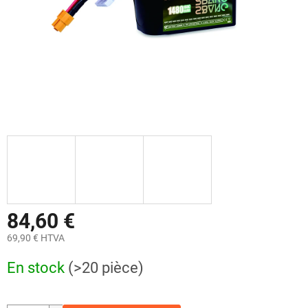
84,60 €
69,90 € HTVA
Prix
En stock
(>20 pièce)
de
la
mesure: