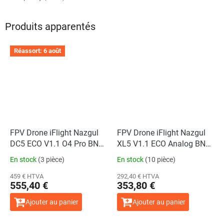
Produits apparentés
Réassort: 6 août
L'évaluation
moyenne
du
produit
est
de
5,0
sur
5
étoiles.
FPV Drone iFlight Nazgul
FPV Drone iFlight Nazgul
DC5 ECO V1.1 O4 Pro BNF
XL5 V1.1 ECO Analog BNF
ELRS 2.4GHz + GPS
ELRS 2.4GHz + GPS
En stock
(3 pièce)
En stock
(10 pièce)
459 € HTVA
292,40 € HTVA
555,40 €
353,80 €
Ajouter au panier
Ajouter au panier