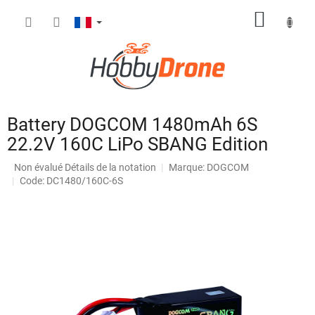
Aller
PANIE
au
contenu
D'ACH
Battery DOGCOM 1480mAh 6S
22.2V 160C LiPo SBANG Edition
L'évaluation
Non évalué
Détails de la notation
Marque:
DOGCOM
moyenne
Code: DC1480/160C-6S
du
produit
est
de
0,0
sur
5
étoiles.