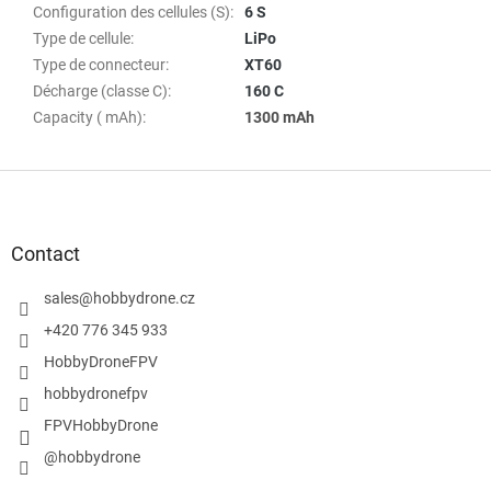
Configuration des cellules (S)
:
6 S
Type de cellule
:
LiPo
Type de connecteur
:
XT60
Décharge (classe C)
:
160 C
Capacity ( mAh)
:
1300 mAh
P
i
e
d
Contact
d
e
sales
@
hobbydrone.cz
p
+420 776 345 933
a
HobbyDroneFPV
g
e
hobbydronefpv
FPVHobbyDrone
@hobbydrone