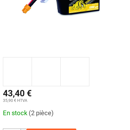
43,40 €
35,90 € HTVA
Prix
En stock
(2 pièce)
de
la
mesure: