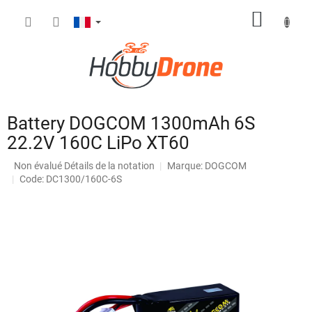
Aller
PANIE
au
contenu
D'ACH
Battery DOGCOM 1300mAh 6S
22.2V 160C LiPo XT60
L'évaluation
Non évalué
Détails de la notation
Marque:
DOGCOM
moyenne
Code: DC1300/160C-6S
du
produit
est
de
0,0
sur
5
étoiles.