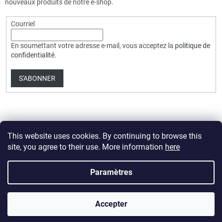
nouveaux produits de notre e-shop.
Courriel
En soumettant votre adresse e-mail, vous acceptez la
politique de
confidentialité
.
S'ABONNER
This website uses cookies. By continuing to browse this
site, you agree to their use. More information
here
Créé par Shoptet Premium
Paramètres
Copyright 2026
HobbyDrone.cz
. Tous droits réservés.
Modifier les
Accepter
paramètres des cookies