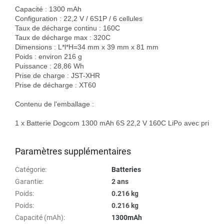
Capacité : 1300 mAh

Configuration : 22,2 V / 6S1P / 6 cellules

Taux de décharge continu : 160C

Taux de décharge max : 320C

Dimensions : L*l*H=34 mm x 39 mm x 81 mm

Poids : environ 216 g

Puissance : 28,86 Wh

Prise de charge : JST-XHR

Prise de décharge : XT60

Contenu de l'emballage :

1 x Batterie Dogcom 1300 mAh 6S 22,2 V 160C LiPo avec prise X
Paramètres supplémentaires
Catégorie
:
Batteries
Garantie
:
2 ans
Poids
:
0.216 kg
Poids
:
0.216 kg
Capacité (mAh)
:
1300mAh