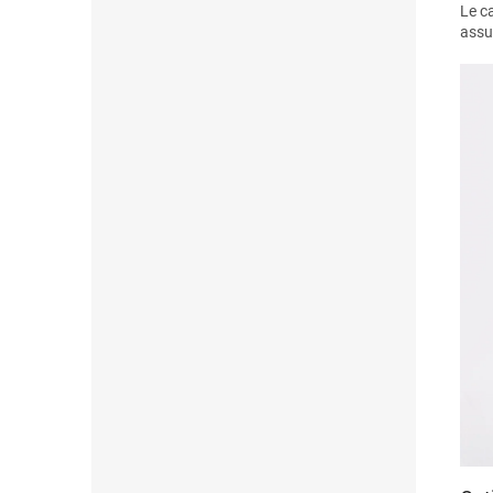
Le ca
assu