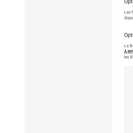
Opt
Les 
disp
Opt
La B
À N
les 