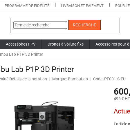
PROGRAMME DE FIDÉLITÉ
LIVRAISON ET PAIEMENT
POUR LE
RECHERCHE
Accessoires FPV
Drones à voilure fixe
Accessoires pour d
mbu Lab P1P 3D Printer
bu Lab P1P 3D Printer
uation
valué
Détails de la notation
Marque:
BambuLab
Code: PF001-S-EU
nne
600
t
496 € H
Prix
Actue
de
la
mesure:
L'article
.