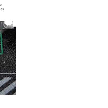
e
nes