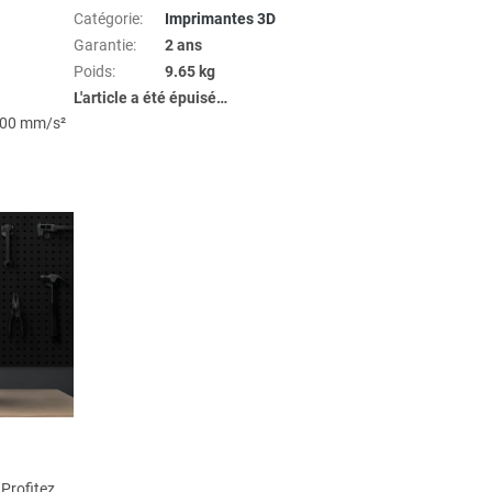
Catégorie
:
Imprimantes 3D
Garantie
:
2 ans
Poids
:
9.65 kg
L'article a été épuisé…
 000 mm/s²
 Profitez