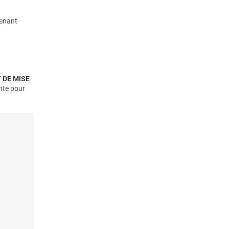
tenant
T DE MISE
ante pour