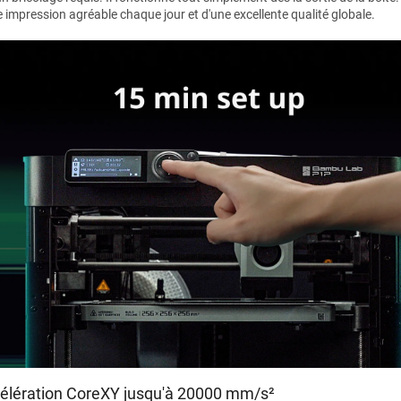
e impression agréable chaque jour et d'une excellente qualité globale.
élération CoreXY jusqu'à 20000 mm/s²