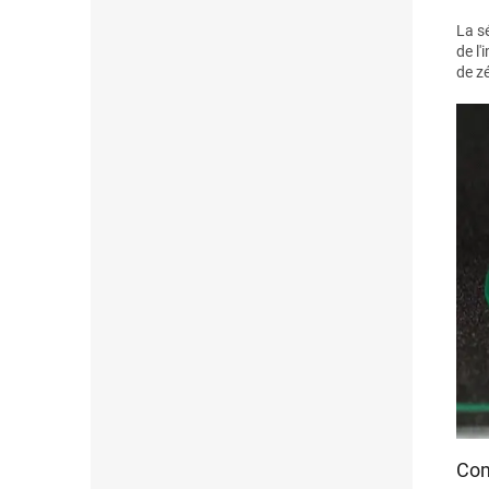
La s
de l
de z
Com