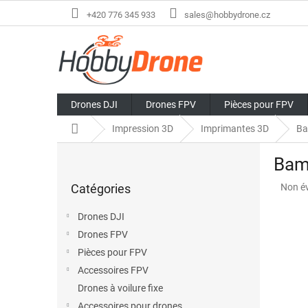
Aller
+420 776 345 933
sales@hobbydrone.cz
au
contenu
Drones DJI
Drones FPV
Pièces pour FPV
Accueil
Impression 3D
Imprimantes 3D
Ba
E
Bam
n
Sauter
c
L'éval
Catégories
Non é
les
a
moye
catégories
d
du
Drones DJI
r
produi
Drones FPV
é
est
de
Pièces pour FPV
0,0
Accessoires FPV
sur
Drones à voilure fixe
5
étoiles
Accessoires pour drones