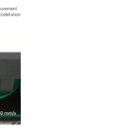
mouvement
ccélération