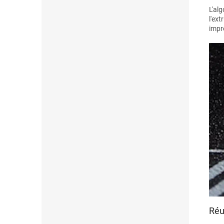
L'al
l'ex
impr
Réu