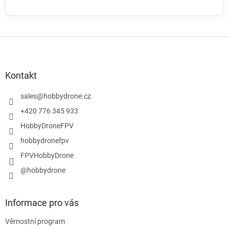
Z
á
p
a
Kontakt
t
í
sales
@
hobbydrone.cz
+420 776 345 933
HobbyDroneFPV
hobbydronefpv
FPVHobbyDrone
@hobbydrone
Informace pro vás
Věrnostní program