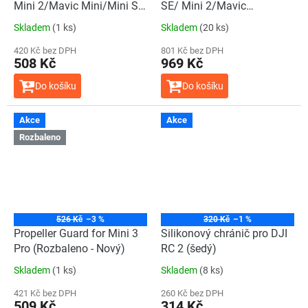
Mini 2/Mavic Mini/Mini SE
SE/ Mini 2/Mavic
(Rozbaleno - Nový)
Mini/Mini SE
Skladem
(1 ks)
Skladem
(20 ks)
420 Kč bez DPH
801 Kč bez DPH
508 Kč
969 Kč
Do košíku
Do košíku
Akce
Akce
Rozbaleno
526 Kč
–3 %
320 Kč
–1 %
Propeller Guard for Mini 3
Silikonový chránič pro DJI
Pro (Rozbaleno - Nový)
RC 2 (šedý)
Skladem
(1 ks)
Skladem
(8 ks)
421 Kč bez DPH
260 Kč bez DPH
509 Kč
314 Kč