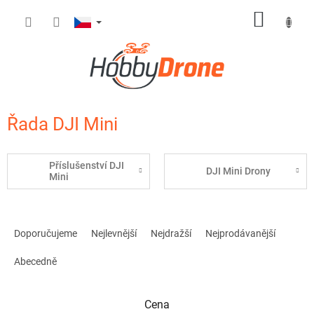
Přejít
NÁKUP
na
obsah
KOŠÍK
Řada DJI Mini
Příslušenství DJI
DJI Mini Drony
Mini
Ř
a
Doporučujeme
Nejlevnější
Nejdražší
Nejprodávanější
z
e
Abecedně
n
í
Cena
p