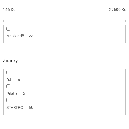
r
o
146
Kč
27600
Kč
d
u
k
t
Na skladě
27
ů
Značky
DJI
6
Pilotix
2
STARTRC
68