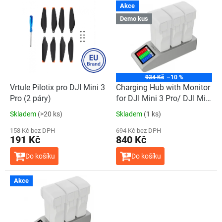
V
Akce
ý
Demo kus
p
i
s
p
r
o
934 Kč
–10 %
d
Vrtule Pilotix pro DJI Mini 3
Charging Hub with Monitor
u
Pro (2 páry)
for DJI Mini 3 Pro/ DJI Mini
k
3/ DJI Mini 4 Pro (Demo
Skladem
(>20 ks)
Skladem
(1 ks)
t
kus - Zánovní)
ů
158 Kč bez DPH
694 Kč bez DPH
191 Kč
840 Kč
Do košíku
Do košíku
Akce