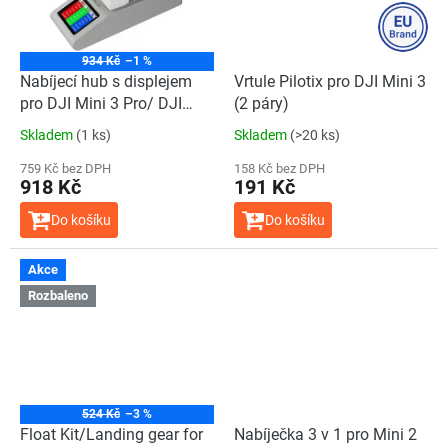
934 Kč
–1 %
Nabíjecí hub s displejem
Vrtule Pilotix pro DJI Mini 3
pro DJI Mini 3 Pro/ DJI
(2 páry)
Mini 3/ DJI Mini 4 Pro
Skladem
(1 ks)
Skladem
(>20 ks)
759 Kč bez DPH
158 Kč bez DPH
918 Kč
191 Kč
Do košíku
Do košíku
Akce
Rozbaleno
524 Kč
–3 %
Float Kit/Landing gear for
Nabíječka 3 v 1 pro Mini 2