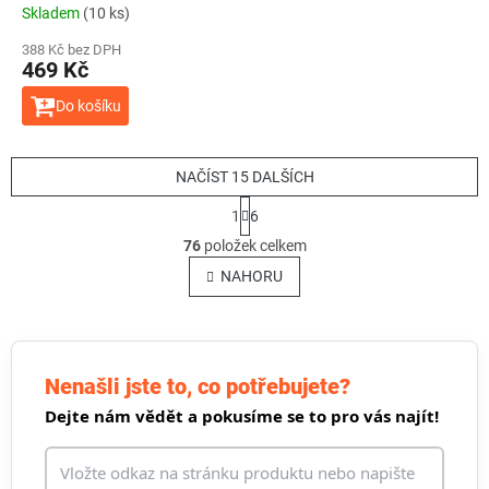
Skladem
(10 ks)
388 Kč bez DPH
469 Kč
Do košíku
NAČÍST 15 DALŠÍCH
S
1
6
t
O
r
76
položek celkem
v
á
l
NAHORU
n
á
k
o
d
v
a
á
c
n
í
Nenašli jste to, co potřebujete?
í
p
Dejte nám vědět a pokusíme se to pro vás najít!
r
v
k
y