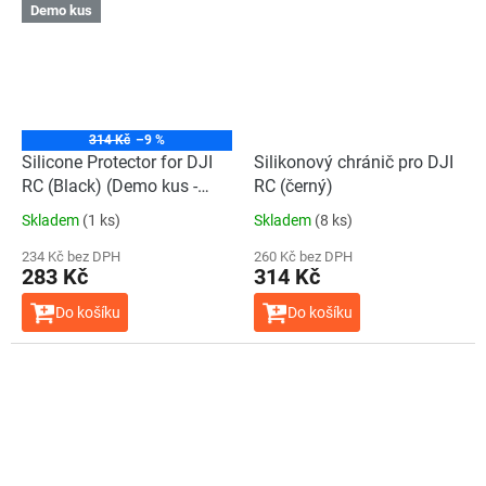
Demo kus
314 Kč
–9 %
Silicone Protector for DJI
Silikonový chránič pro DJI
RC (Black) (Demo kus -
RC (černý)
Zánovní)
Skladem
(1 ks)
Skladem
(8 ks)
234 Kč bez DPH
260 Kč bez DPH
283 Kč
314 Kč
Do košíku
Do košíku