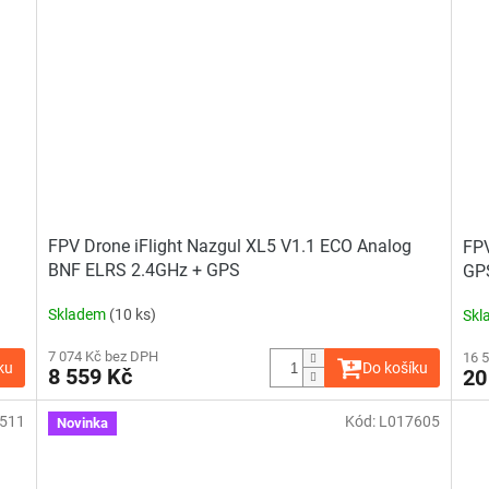
5,0
z
5
hvězdiček.
FPV Drone iFlight Nazgul XL5 V1.1 ECO Analog
FPV
BNF ELRS 2.4GHz + GPS
GP
Skladem
(10 ks)
Skl
7 074 Kč bez DPH
16 
ku
Do košíku
8 559 Kč
20
511
Kód:
L017605
Novinka