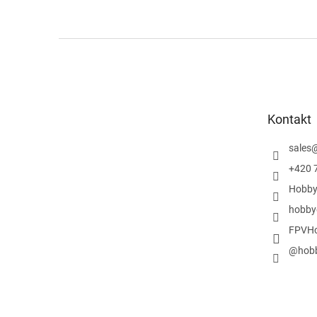
Z
á
p
a
t
Kontakt
í
sales
+420 
Hobby
hobby
FPVHo
@hobb