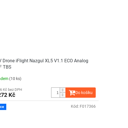
 Drone iFlight Nazgul XL5 V1.1 ECO Analog
F TBS
adem
(10 ks)
36 Kč bez DPH
Do košíku
272 Kč
Kód:
F017366
ce