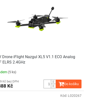
 Drone iFlight Nazgul XL5 V1.1 ECO Analog
F ELRS 2.4GHz
adem
(5 ks)
19 Kč bez DPH
Do košíku
888 Kč
Kód:
L020267