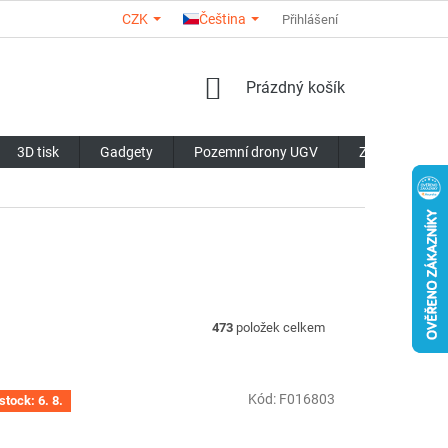
CZK
Čeština
O NÁS
KONTAKTY
HODNOCENÍ OBCHODU
Přihlášení
OBCHODN
NÁKUPNÍ
Prázdný košík
KOŠÍK
3D tisk
Gadgety
Pozemní drony UGV
Značky
473
položek celkem
Kód:
F016803
stock: 6. 8.