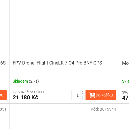
 6S
FPV Drone iFlight CineLR 7 O4 Pro BNF GPS
Mot
Skladem
(2 ks)
Skl
17 504 Kč bez DPH
396
ku
Do košíku
21 180 Kč
47
851
Kód:
B015344