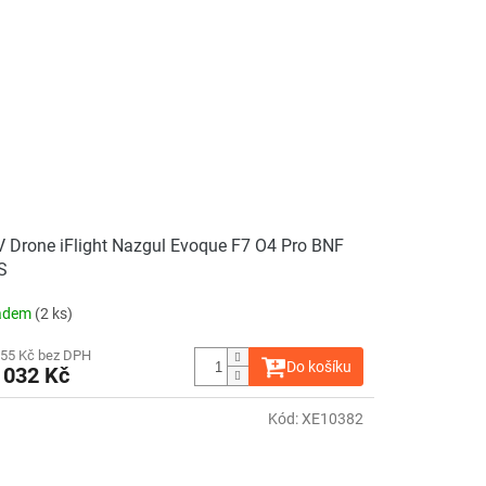
 Drone iFlight Nazgul Evoque F7 O4 Pro BNF
S
adem
(2 ks)
555 Kč bez DPH
Do košíku
 032 Kč
Kód:
XE10382