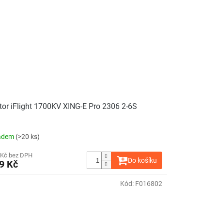
or iFlight 1700KV XING-E Pro 2306 2-6S
adem
(>20 ks)
 Kč bez DPH
Do košíku
9 Kč
Kód:
F016802