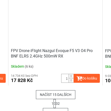
z
5
hvězdiček.
FPV Drone iFlight Nazgul Evoque F5 V3 O4 Pro
FPV
BNF ELRS 2.4GHz 500mW RX
BN
Skladem
(6 ks)
Skl
14 734 Kč bez DPH
9 0
ku
Do košíku
17 828 Kč
10
NAČÍST 15 DALŠÍCH
S
1
32
t
O
r
v