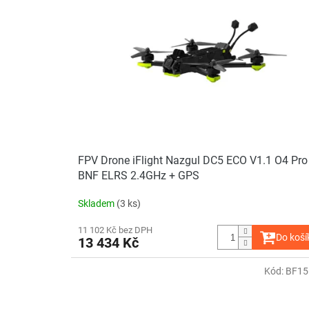
i
r
s
o
p
d
r
u
o
k
d
t
u
ů
k
t
ů
FPV Drone iFlight Nazgul DC5 ECO V1.1 O4 Pro
BNF ELRS 2.4GHz + GPS
Skladem
(3 ks)
11 102 Kč bez DPH
Do koší
13 434 Kč
Kód:
BF15