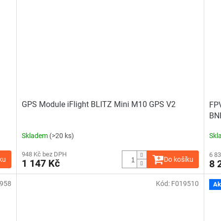
GPS Module iFlight BLITZ Mini M10 GPS V2
FPV
BN
Skladem
(>20 ks)
Skl
948 Kč bez DPH
6 8
ku
Do košíku
1 147 Kč
8 
958
Kód:
F019510
Ak
Průměrné
hodnocení
produktu
je
4,0