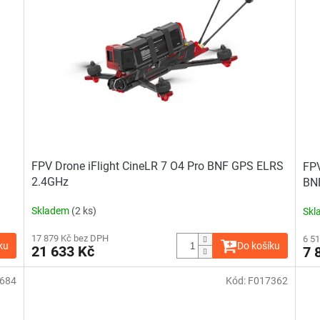
FPV Drone iFlight CineLR 7 O4 Pro BNF GPS ELRS
FPV
2.4GHz
BN
Skladem
(2 ks)
Skl
17 879 Kč bez DPH
6 5
ku
Do košíku
21 633 Kč
7 
684
Kód:
F017362
Průměrné
hodnocení
produktu
je