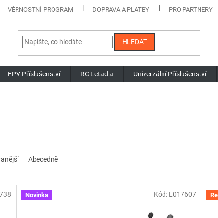
VĚRNOSTNÍ PROGRAM
DOPRAVA A PLATBY
PRO PARTNERY
HLEDAT
FPV Příslušenství
RC Letadla
Univerzální Příslušenství
anější
Abecedně
738
Kód:
L017607
Novinka
Re