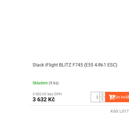
Stack iFlight BLITZ F745 (E55 4-IN-1 ESC)
Skladem
(9 ks)
3 002 Kč bez DPH
Do koší
3 632 Kč
Kód:
L017