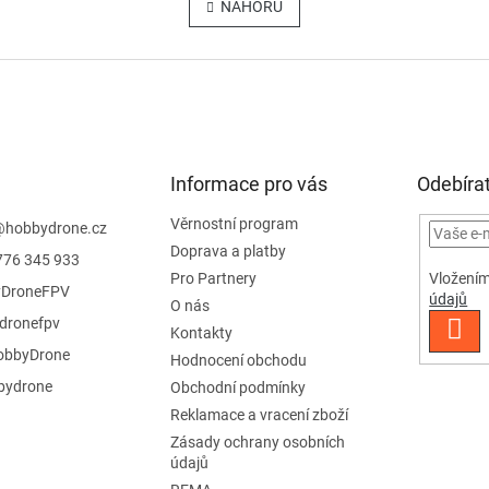
NAHORU
á
l
n
á
k
d
o
a
v
c
á
í
n
p
í
r
Informace pro vás
v
Odebírat
k
y
Věrnostní program
@
hobbydrone.cz
v
Doprava a platby
776 345 933
ý
Vložením
Pro Partnery
p
DroneFPV
údajů
O nás
i
dronefpv
s
PŘI
Kontakty
u
SE
bbyDrone
Hodnocení obchodu
ydrone
Obchodní podmínky
Reklamace a vracení zboží
Zásady ochrany osobních
údajů