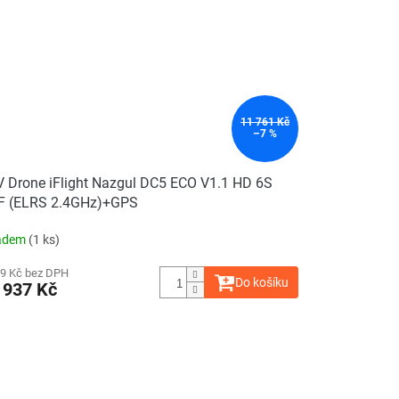
11 761 Kč
–7 %
 Drone iFlight Nazgul DC5 ECO V1.1 HD 6S
F (ELRS 2.4GHz)+GPS
adem
(1 ks)
39 Kč bez DPH
Do košíku
 937 Kč