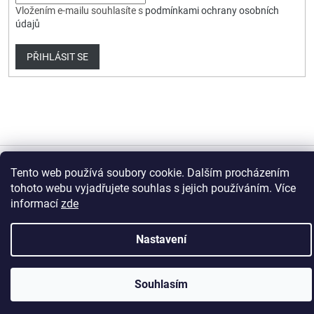
Vložením e-mailu souhlasíte s
podmínkami ochrany osobních
údajů
PŘIHLÁSIT SE
Tento web používá soubory cookie. Dalším procházením
Vytvořil Shoptet Premium
tohoto webu vyjadřujete souhlas s jejich používáním. Více
informací
zde
Copyright 2026
HobbyDrone.cz
. Všechna práva vyhrazena.
Upravit nastavení cookies
Nastavení
Souhlasím