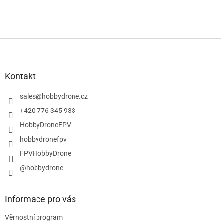
Z
á
p
a
Kontakt
t
í
sales
@
hobbydrone.cz
+420 776 345 933
HobbyDroneFPV
hobbydronefpv
FPVHobbyDrone
@hobbydrone
Informace pro vás
Věrnostní program