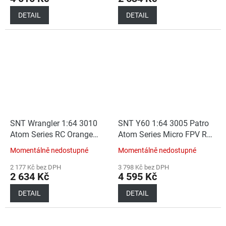
DETAIL
DETAIL
SNT Wrangler 1:64 3010
SNT Y60 1:64 3005 Patro
Atom Series RC Orange
Atom Series Micro FPV RC
(Car+RC)
Car Green
Momentálně nedostupné
Momentálně nedostupné
(Car+RC+FPVBOX
RACE+Goggles)
2 177 Kč bez DPH
3 798 Kč bez DPH
2 634 Kč
4 595 Kč
DETAIL
DETAIL