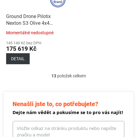
Ground Drone Pilotix
Nexton S3 Olive 4х4
2000W
Momentálně nedostupné
145 140 Kč bez DPH
175 619 Kč
DETAIL
13
položek celkem
O
v
l
á
d
Nenašli jste to, co potřebujete?
a
Dejte nám vědět a pokusíme se to pro vás najít!
c
í
p
r
v