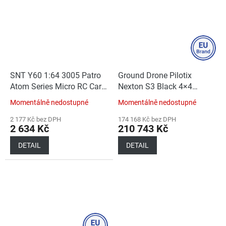
SNT Y60 1:64 3005 Patro
Ground Drone Pilotix
Atom Series Micro RC Car
Nexton S3 Black 4×4
Red (Car+RC)
2000W
Momentálně nedostupné
Momentálně nedostupné
2 177 Kč bez DPH
174 168 Kč bez DPH
2 634 Kč
210 743 Kč
DETAIL
DETAIL