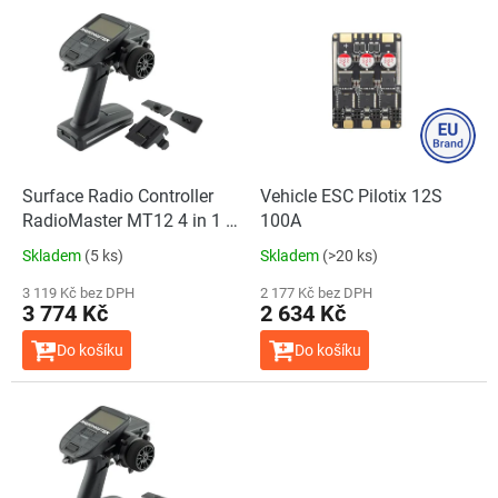
V
ý
p
i
s
p
r
o
d
Surface Radio Controller
Vehicle ESC Pilotix 12S
u
RadioMaster MT12 4 in 1 +
100A
k
R85C
Skladem
(5 ks)
Skladem
(>20 ks)
t
ů
3 119 Kč bez DPH
2 177 Kč bez DPH
3 774 Kč
2 634 Kč
Do košíku
Do košíku