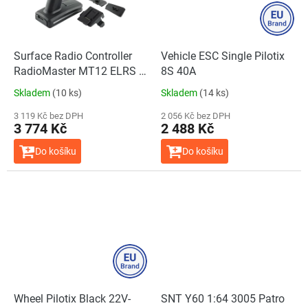
Surface Radio Controller
Vehicle ESC Single Pilotix
RadioMaster MT12 ELRS +
8S 40A
ER3C-I
Skladem
(10 ks)
Skladem
(14 ks)
3 119 Kč bez DPH
2 056 Kč bez DPH
3 774 Kč
2 488 Kč
Do košíku
Do košíku
Wheel Pilotix Black 22V-
SNT Y60 1:64 3005 Patro