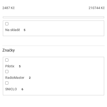
r
o
2487
Kč
210744
Kč
d
u
k
t
Na skladě
5
ů
Značky
Pilotix
5
RadioMaster
2
SNICLO
6