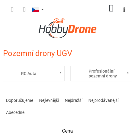
Přejít
NÁKUP
na
obsah
KOŠÍK
Pozemní drony UGV
Profesionální
RC Auta
pozemní drony
Ř
a
Doporučujeme
Nejlevnější
Nejdražší
Nejprodávanější
z
e
Abecedně
n
í
Cena
p