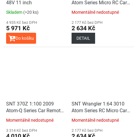
48V 11 inch
Atom Series Micro RC Car
Green (Car+RC)
Skladem
(>20 ks)
Momentálně nedostupné
4 935 Kč bez DPH
2 177 Kč bez DPH
5 971 Kč
2 634 Kč
Do košíku
DETAIL
SNT 370Z 1:100 2009
SNT Wrangler 1:64 3010
Atom-Q Series Car Remote
Atom Series RC Micro Car
Control Version White
Blue (Car+RC)
Momentálně nedostupné
Momentálně nedostupné
(Car+RC+FPVBOX
RACE+Goggles)
3 314 Kč bez DPH
2 177 Kč bez DPH
4 010 Kč
2 634 Kč