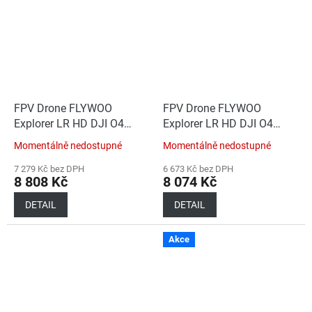
FPV Drone FLYWOO
FPV Drone FLYWOO
Explorer LR HD DJI O4
Explorer LR HD DJI O4
Wide BNF TBS
Wide BNF DJI
Momentálně nedostupné
Momentálně nedostupné
868/915MHz
7 279 Kč bez DPH
6 673 Kč bez DPH
8 808 Kč
8 074 Kč
DETAIL
DETAIL
Akce