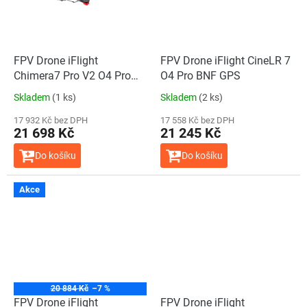
FPV Drone iFlight
FPV Drone iFlight CineLR 7
Chimera7 Pro V2 O4 Pro
O4 Pro BNF GPS
BNF 6S ELRS 2.4GHz GPS
Skladem
(1 ks)
Skladem
(2 ks)
Pre-install
17 932 Kč bez DPH
17 558 Kč bez DPH
21 698 Kč
21 245 Kč
Do košíku
Do košíku
Akce
20 884 Kč
–7 %
FPV Drone iFlight
FPV Drone iFlight