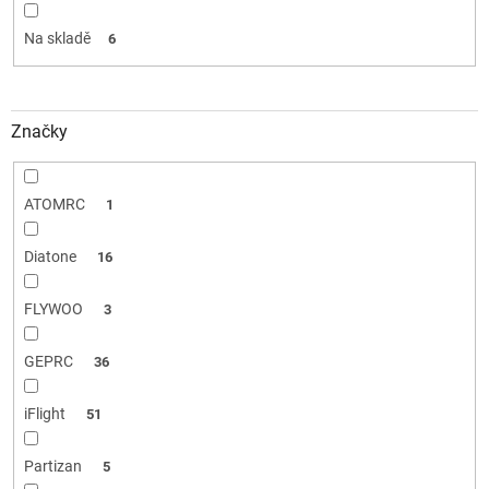
k
t
Na skladě
6
ů
Značky
ATOMRC
1
Diatone
16
FLYWOO
3
GEPRC
36
iFlight
51
Partizan
5