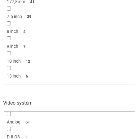
177,8mm
41
7.5 inch
39
8 inch
4
9 inch
7
10 inch
12
13 inch
6
Video systém
Analog
61
DJI O3
1