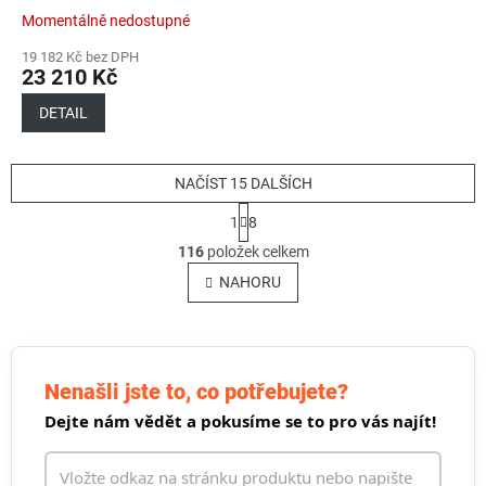
(2.4GHz/868/915MHz)
Momentálně nedostupné
100mW Dualband Diversity
RX GPS Waterproof
19 182 Kč bez DPH
23 210 Kč
DETAIL
NAČÍST 15 DALŠÍCH
S
1
8
t
O
r
116
položek celkem
v
á
l
NAHORU
n
á
k
o
d
v
a
á
c
n
í
Nenašli jste to, co potřebujete?
í
p
Dejte nám vědět a pokusíme se to pro vás najít!
r
v
k