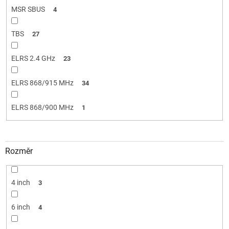
MSR SBUS
4
TBS
27
ELRS 2.4 GHz
23
ELRS 868/915 MHz
34
ELRS 868/900 MHz
1
Rozměr
4 inch
3
6 inch
4