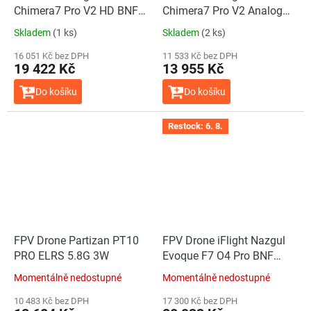
Chimera7 Pro V2 HD BNF
Chimera7 Pro V2 Analog
6S (ELRS 2.4GHz)
BNF (ELRS 868/915MHz)
Skladem
(1 ks)
Skladem
(2 ks)
16 051 Kč bez DPH
11 533 Kč bez DPH
19 422 Kč
13 955 Kč
Do košíku
Do košíku
Restock: 6. 8.
FPV Drone Partizan PT10
FPV Drone iFlight Nazgul
PRO ELRS 5.8G 3W
Evoque F7 O4 Pro BNF
ELRS Dualband Diversity
Momentálně nedostupné
Momentálně nedostupné
GPS
10 483 Kč bez DPH
17 300 Kč bez DPH