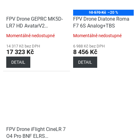
10 570 Kč
–20 %
FPV Drone GEPRC MK5D-
FPV Drone Diatone Roma
LR7 HD AvatarV2
F7 6S Analog+TBS
GPS_ELRS915
Momentálně nedostupné
Momentálně nedostupné
14 317 Kč bez DPH
6 988 Kč bez DPH
17 323 Kč
8 456 Kč
DETAIL
DETAIL
FPV Drone iFlight CineLR 7
O4 Pro BNF ELRS