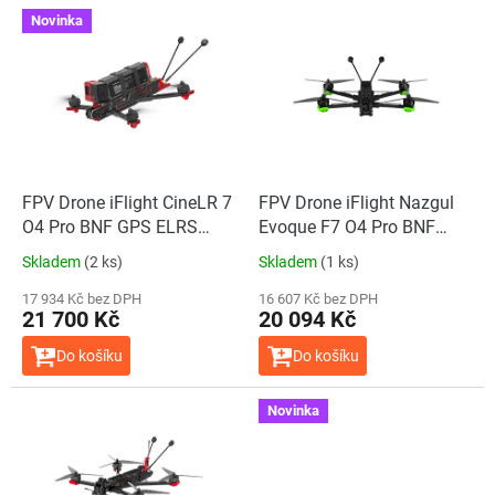
V
Novinka
ý
p
i
s
p
r
o
d
FPV Drone iFlight CineLR 7
FPV Drone iFlight Nazgul
u
O4 Pro BNF GPS ELRS
Evoque F7 O4 Pro BNF
k
2.4GHz
GPS
Skladem
(2 ks)
Skladem
(1 ks)
t
ů
17 934 Kč bez DPH
16 607 Kč bez DPH
21 700 Kč
20 094 Kč
Do košíku
Do košíku
Novinka