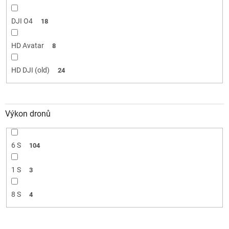
DJI O4
18
HD Avatar
8
HD DJI (old)
24
Výkon dronů
6 S
104
1 S
3
8 S
4