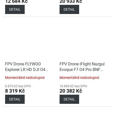
12 684 Kč
20 933 Kč
DETAIL
DETAIL
FPV Drone FLYWOO
FPV Drone iFlight Nazgul
Explorer LR HD DJI O4
Evoque F7 O4 Pro BNF
Wide BNF ELRS 2.4G
GPS Waterproof
Momentálně nedostupné
Momentálně nedostupné
6 875 Kč bez DPH
16 845 Kč bez DPH
8 319 Kč
20 382 Kč
DETAIL
DETAIL