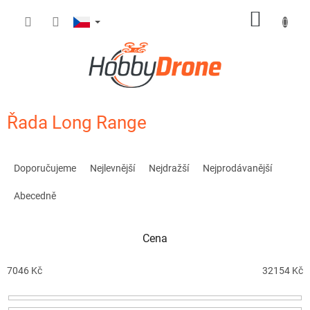
Přejít
NÁKUP
na
obsah
KOŠÍK
Řada Long Range
Ř
a
Doporučujeme
Nejlevnější
Nejdražší
Nejprodávanější
z
e
Abecedně
n
í
Cena
p
r
o
7046
Kč
32154
Kč
d
u